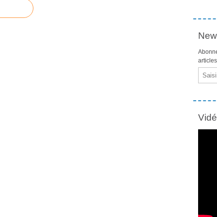
News
Abonne
article
Email
Vid