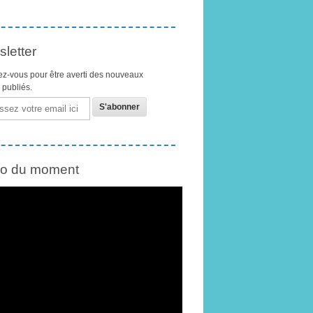
letter
z-vous pour être averti des nouveaux
s publiés.
éo du moment