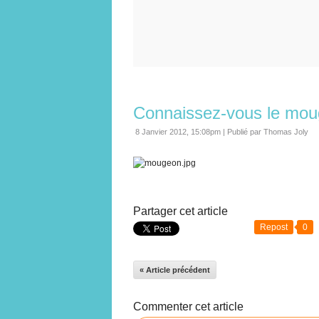
Connaissez-vous le mou
8 Janvier 2012, 15:08pm
|
Publié par Thomas Joly
Partager cet article
Repost
0
« Article précédent
Commenter cet article