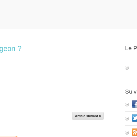
geon ?
Le P
Suiv
Article suivant »