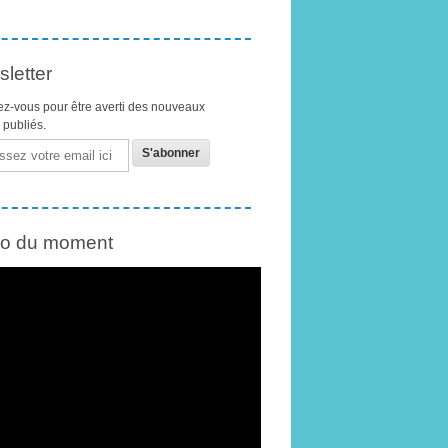
letter
z-vous pour être averti des nouveaux
s publiés.
éo du moment