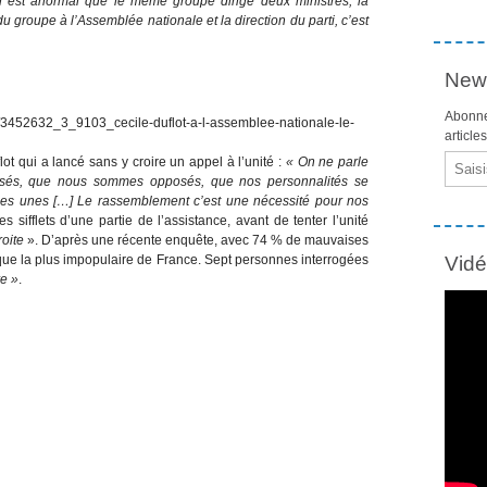
Il est anormal que le même groupe dirige deux ministres, la
 groupe à l’Assemblée nationale et la direction du parti, c’est
News
Abonne
article
Email
ot qui a lancé sans y croire un appel à l’unité :
« On ne parle
isés, que nous sommes opposés, que nos personnalités se
 des unes […] Le rassemblement c’est une nécessité pour nos
s sifflets d’une partie de l’assistance, avant de tenter l’unité
roite
». D’après une récente enquête, avec 74 % de mauvaises
tique la plus impopulaire de France. Sept personnes interrogées
Vid
e »
.