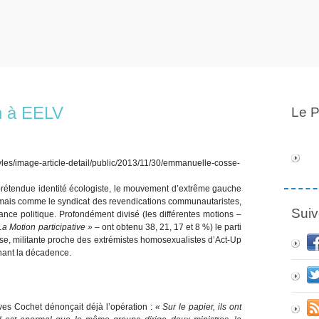
n à EELV
Le P
prétendue identité écologiste, le mouvement d’extrême gauche
amais comme le syndicat des revendications communautaristes,
Suiv
sance politique. Profondément divisé (les différentes motions –
La Motion participative »
– ont obtenu 38, 21, 17 et 8 %) le parti
, militante proche des extrémistes homosexualistes d’Act-Up
ant la décadence.
ves Cochet dénonçait déjà l’opération :
« Sur le papier, ils ont