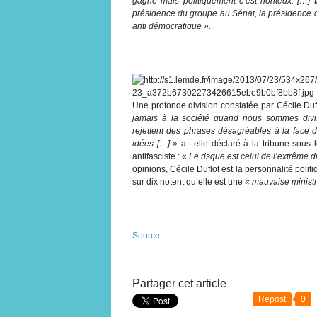
gagné mais politiquement c’est honteux. […] 
présidence du groupe au Sénat, la présidence du
anti démocratique ».
Une profonde division constatée par Cécile Dufl
jamais à la société quand nous sommes div
rejettent des phrases désagréables à la face
idées […] »
a-t-elle déclaré à la tribune sous le
antifasciste : «
Le risque est celui de l’extrême d
opinions, Cécile Duflot est la personnalité poli
sur dix notent qu’elle est une
« mauvaise ministr
Source
Partager cet article
Repost
0