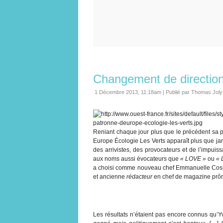
Changement de directio
1 Décembre 2013, 11:18am
|
Publié par Thomas Joly
Reniant chaque jour plus que le précédent sa 
Europe Écologie Les Verts apparaît plus que j
des arrivistes, des provocateurs et de l’impuis
aux noms aussi évocateurs que
« LOVE »
ou
« 
a choisi comme nouveau chef Emmanuelle Cosse
et ancienne
rédacteur
en chef de magazine prôn
Les résultats n’étaient pas encore connus qu’Y