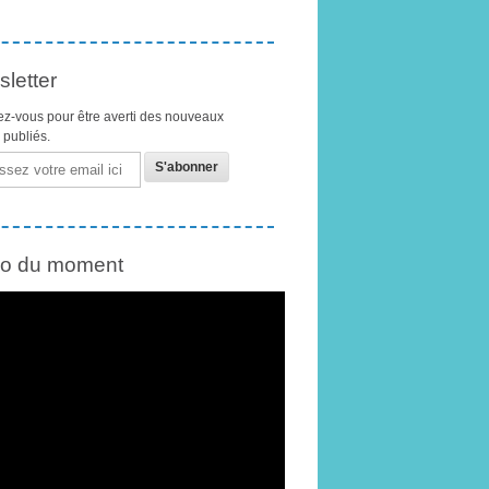
letter
z-vous pour être averti des nouveaux
s publiés.
éo du moment