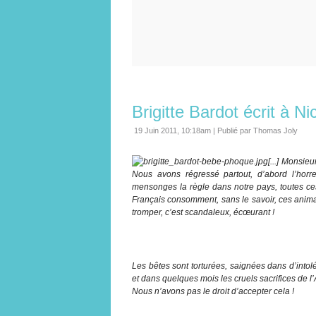
Brigitte Bardot écrit à N
19 Juin 2011, 10:18am
|
Publié par Thomas Joly
[...] Monsie
Nous avons régressé partout, d’abord l’horr
mensonges la règle dans notre pays, toutes c
Français consomment, sans le savoir, ces anima
tromper, c’est scandaleux, écœurant !
Les bêtes sont torturées, saignées dans d’intol
et dans quelques mois les cruels sacrifices de l
Nous n’avons pas le droit d’accepter cela !