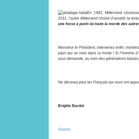
En 1981, Mitterrand choisissa
2011, l’autre Mitterrand choisit d’anoblir la to
une fosse à purin où toute la merde des autres
Monsieur le Président, intervenez enfin, montr
pays qui se noie dans la honte ! Si l’homme d
vous demande, au nom des générations futures,
Ne décevez plus les Français qui vous ont apport
Brigitte Bardot
Source