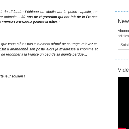
it de défendre l’éthique en abolissant la peine capitale, en
rture animale…
30 ans de régression qui ont fait de la France
News
 cultures est venue polluer la nôtre !
Abonne
article
Email
ez que vous n’êtes pas totalement dénué de courage, relevez ce
’État a abandonné son poste alors je m’adresse à l’homme et
 de redonner à la France un peu de sa dignité perdue…
Vid
é leur soutien !