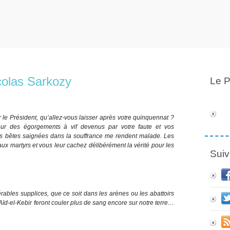
icolas Sarkozy
Le P
ur le Président, qu’allez-vous laisser après votre quinquennat ?
eur des égorgements à vif devenus par votre faute et vos
es bêtes saignées dans la souffrance me rendent malade. Les
ux martyrs et vous leur cachez délibérément la vérité pour les
Suiv
érables supplices, que ce soit dans les arènes ou les abattoirs
’Aïd-el-Kebir feront couler plus de sang encore sur notre terre…