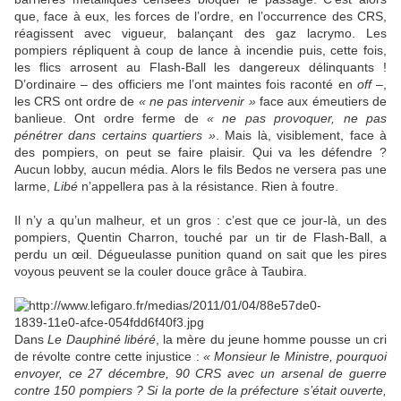
que, face à eux, les forces de l’ordre, en l’occurrence des CRS,
réagissent avec vigueur, balançant des gaz lacrymo. Les
pompiers répliquent à coup de lance à incendie puis, cette fois,
les flics arrosent au Flash-Ball les dangereux délinquants !
D’ordinaire – des officiers me l’ont maintes fois raconté en
off
–,
les CRS ont ordre de
« ne pas intervenir »
face aux émeutiers de
banlieue. Ont ordre ferme de
« ne pas provoquer, ne pas
pénétrer dans certains quartiers »
. Mais là, visiblement, face à
des pompiers, on peut se faire plaisir. Qui va les défendre ?
Aucun lobby, aucun média. Alors le fils Bedos ne versera pas une
larme,
Libé
n’appellera pas à la résistance. Rien à foutre.
Il n’y a qu’un malheur, et un gros : c’est que ce jour-là, un des
pompiers, Quentin Charron, touché par un tir de Flash-Ball, a
perdu un œil. Dégueulasse punition quand on sait que les pires
voyous peuvent se la couler douce grâce à Taubira.
Dans
Le Dauphiné libéré
, la mère du jeune homme pousse un cri
de révolte contre cette injustice :
« Monsieur le Ministre, pourquoi
envoyer, ce 27 décembre, 90 CRS avec un arsenal de guerre
contre 150 pompiers ? Si la porte de la préfecture s’était ouverte,