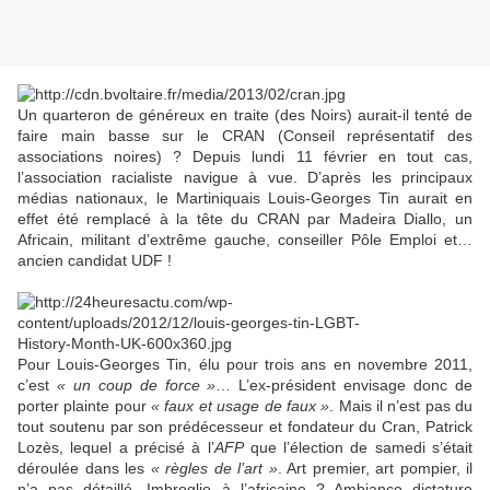
Un quarteron de généreux en traite (des Noirs) aurait-il tenté de
faire main basse sur le CRAN (Conseil représentatif des
associations noires) ? Depuis lundi 11 février en tout cas,
l’association racialiste navigue à vue. D’après les principaux
médias nationaux, le Martiniquais Louis-Georges Tin aurait en
effet été remplacé à la tête du CRAN par Madeira Diallo, un
Africain, militant d’extrême gauche, conseiller Pôle Emploi et…
ancien candidat UDF !
Pour Louis-Georges Tin, élu pour trois ans en novembre 2011,
c’est
« un coup de force »
… L’ex-président envisage donc de
porter plainte pour
« faux et usage de faux »
. Mais il n’est pas du
tout soutenu par son prédécesseur et fondateur du Cran, Patrick
Lozès, lequel a précisé à l’
AFP
que l’élection de samedi s’était
déroulée dans les
« règles de l’art »
. Art premier, art pompier, il
n’a pas détaillé. Imbroglio à l’africaine ? Ambiance dictature