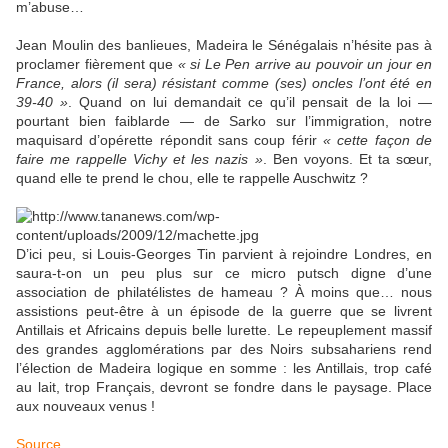
m’abuse… ‬
Jean Moulin des banlieues, Madeira le Sénégalais n’hésite pas à
proclamer fièrement que
« si Le Pen arrive au pouvoir un jour en
France, alors (il sera) résistant comme (ses) oncles l’ont été en
39-40 »
. Quand on lui demandait ce qu’il pensait de la loi —
pourtant bien faiblarde — de Sarko sur l’immigration, notre
maquisard d’opérette répondit sans coup férir
« cette façon de
faire me rappelle Vichy et les nazis »
. Ben voyons. Et ta sœur,
quand elle te prend le chou, elle te rappelle Auschwitz ?
D’ici peu, si Louis-Georges Tin parvient à rejoindre Londres, en
saura-t-on un peu plus sur ce micro putsch digne d’une
association de philatélistes de hameau ? À moins que… nous
assistions peut-être à un épisode de la guerre que se livrent
Antillais et Africains depuis belle lurette. Le repeuplement massif
des grandes agglomérations par des Noirs subsahariens rend
l’élection de Madeira logique en somme : les Antillais, trop café
au lait, trop Français, devront se fondre dans le paysage. Place
aux nouveaux venus !
Source