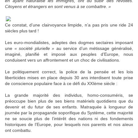
en ayant naturalisé les immigrés, ont dû subir des révoltes.
Citoyens et étrangers en sont venus à se combattre. »
Ce constat, d’une clairvoyance limpide, n’a pas pris une ride 24
siècles plus tard !
Les euro-mondialistes, adeptes des dogmes sectaires imposant
une
« société plurielle »
au service d’un métissage généralisé,
imaginé, planifié et imposé aux peuples d’Europe, nous
conduisent vers un affrontement et un choc de civilisations.
Le politiquement correct, la police de la pensée et les lois
liberticides mises en place depuis 30 ans interdisent toute prise
de conscience populaire face à ce défi du XXIème siècle :
La grande majorité des individus, homo-consuméris, se
préoccupe bien plus de ses biens matériels quotidiens que du
devenir et du futur de ses enfants. Matraquée à longueur de
journée par la propagande soporifique du Système, cette majorité
ne se soucie plus de l’intérêt des nations ni des fondements
historiques de l’Europe, pour lesquels nos parents et nos aïeux
ont combattu.