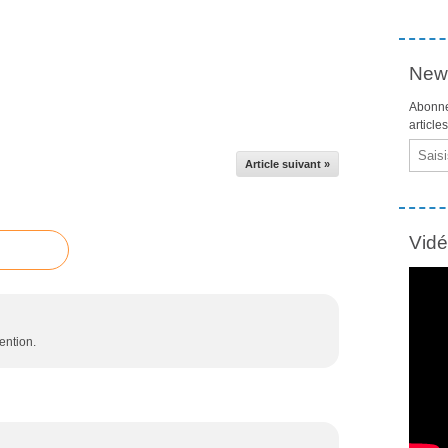
News
Abonne
article
Email
Article suivant »
Vid
ention.