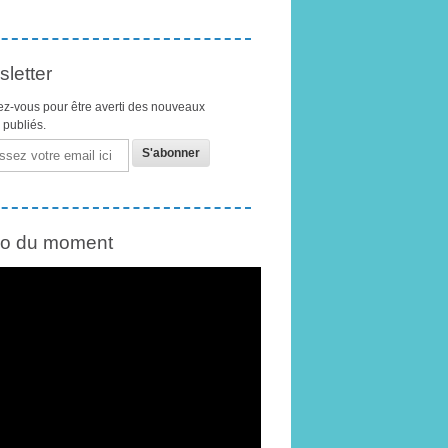
letter
z-vous pour être averti des nouveaux
s publiés.
éo du moment