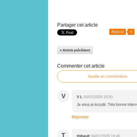
Partager cet article
Repost
0
« Article précédent
Commenter cet article
Ajouter un commentaire
V
V L
04/02/2009 18:50
Je vous ai écouté. Très bonne interv
Répondre
T
thibault
04/02/2009 18:46