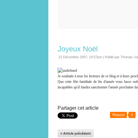
Joyeux Noël
22 Décembre 2007, 19:57pm
|
Publié par Thomas Jo
Je souhaite à tous les lecteurs de ce blog et à leurs pro
Que cette fête familiale de fin d'année vous fasse ou
incapables qu'il faudra sanctionner l'année prochaine da
Partager cet article
Repost
0
« Article précédent