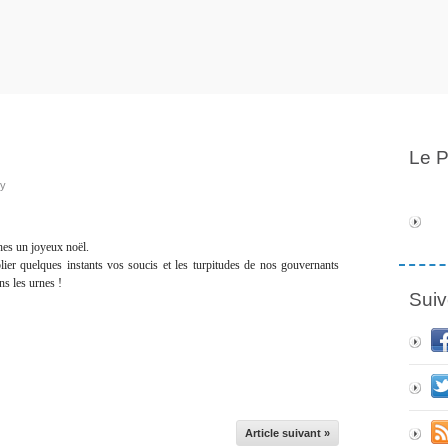
Le P
ly
ches un joyeux noël.
blier quelques instants vos soucis et les turpitudes de nos gouvernants
ns les urnes !
Suiv
Article suivant »