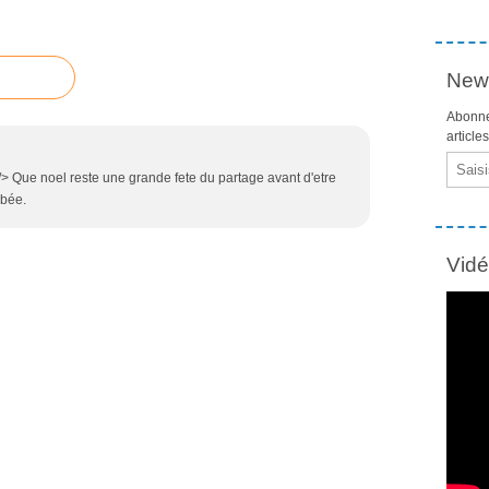
News
Abonne
article
Email
> Que noel reste une grande fete du partage avant d'etre
bée.
Vid