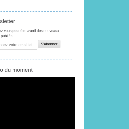
letter
z-vous pour être averti des nouveaux
s publiés.
éo du moment