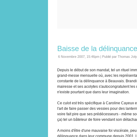
Baisse de la délinquance
6 Novembre 2007, 15:46pm
|
Publié par Thomas Joly
Depuis le début de son mandat, tel un rituel i
grand-messe mensuelle où, avec les représentant
constante de la délinquance à Beauvais. Brandissa
mairesse et ses acolytes s'autocongratulent les 
n'existe pourtant que dans leur imagination.
Ce culot est très spécifique à Caroline Cayeux 
l'art de faire passer des vessies pour des lantern
voire fait pire que ses prédécesseurs - même soc
ça) tel un bâteleur de foire vendant son détacha
A moins d'être d'une mauvaise foi viscérale, pe
délinquance dans leur commune depuis 2001. Les f