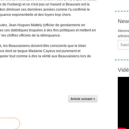
 de l'iceberg) et ce n'est pas un hasard si Beauvais est la
lation diminuer ces dernières années comme l'a confirmé le
uance exponentielle et des loyers trop chers.
News
outes
, Jean-Hugues Mattely (officier de gendarmerie en
 ces statistiques truquées à des fins politiques et mettent en
Abonne
les chiffres officiels de la délinquance.
article
Email
 les Beauvaisiens doivent être conscients que le bilan
ance dont se targue Madame Cayeux est purement et
eler tout comme à dire la vérité aux Beauvaisiens lors de
Vid
Article suivant »