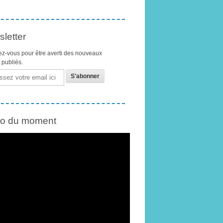
letter
z-vous pour être averti des nouveaux
s publiés.
éo du moment