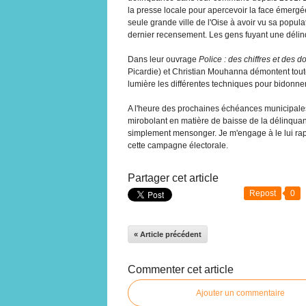
la presse locale pour apercevoir la face émergée
seule grande ville de l'Oise à avoir vu sa popu
dernier recensement. Les gens fuyant une délinq
Dans leur ouvrage
Police : des chiffres et des d
Picardie) et Christian Mouhanna démontent toutes
lumière les différentes techniques pour bidonner 
A l'heure des prochaines échéances municipales,
mirobolant en matière de baisse de la délinqu
simplement mensonger. Je m'engage à le lui rapp
cette campagne électorale.
Partager cet article
Repost
0
« Article précédent
Commenter cet article
Ajouter un commentaire