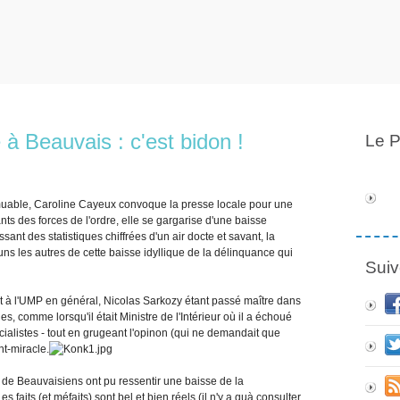
 à Beauvais : c'est bidon !
Le P
mmuable, Caroline Cayeux convoque la presse locale pour une
s des forces de l'ordre, elle se gargarise d'une baisse
nt des statistiques chiffrées d'un air docte et savant, la
uns les autres de cette baisse idyllique de la délinquance qui
Suiv
et à l'UMP en général, Nicolas Sarkozy étant passé maître dans
es, comme lorsqu'il était Ministre de l'Intérieur où il a échoué
ialistes - tout en grugeant l'opinon (qui ne demandait que
nt-miracle.
u de Beauvaisiens ont pu ressentir une baisse de la
aits (et méfaits) sont bel et bien réels (il n'y a quà consulter