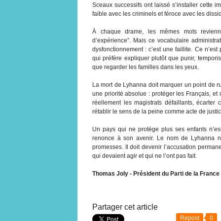
Sceaux successifs ont laissé s’installer cette i
faible avec les criminels et féroce avec les dissi
À chaque drame, les mêmes mots reviennent 
d’expérience”. Mais ce vocabulaire administra
dysfonctionnement : c’est une faillite. Ce n’es
qui préfère expliquer plutôt que punir, temporis
que regarder les familles dans les yeux.
La mort de Lyhanna doit marquer un point de ruptu
une priorité absolue : protéger les Français, et 
réellement les magistrats défaillants, écarter
rétablir le sens de la peine comme acte de justic
Un pays qui ne protège plus ses enfants n’es
renonce à son avenir. Le nom de Lyhanna ne 
promesses. Il doit devenir l’accusation perman
qui devaient agir et qui ne l’ont pas fait.
Thomas Joly - Président du Parti de la France
Partager cet article
Repost
0