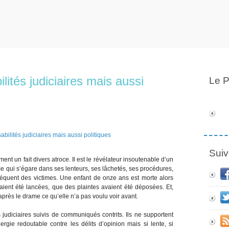
ités judiciaires mais aussi
Le P
Suiv
nt un fait divers atroce. Il est le révélateur insoutenable d’un
ice qui s’égare dans ses lenteurs, ses lâchetés, ses procédures,
réquent des victimes. Une enfant de onze ans est morte alors
aient été lancées, que des plaintes avaient été déposées. Et,
près le drame ce qu’elle n’a pas voulu voir avant.
judiciaires suivis de communiqués contrits. Ils ne supportent
rgie redoutable contre les délits d’opinion mais si lente, si