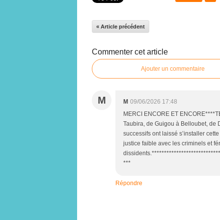
« Article précédent
Commenter cet article
Ajouter un commentaire
M
M
09/06/2026 17:48
MERCI ENCORE ET ENCORE****TELLE
Taubira, de Guigou à Belloubet, de
successifs ont laissé s’installer cet
justice faible avec les criminels et f
dissidents.****************************
***
Répondre