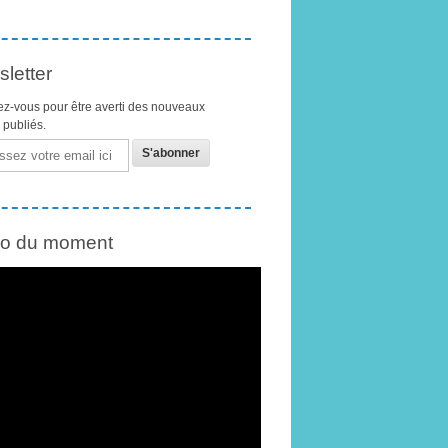
letter
z-vous pour être averti des nouveaux
s publiés.
éo du moment