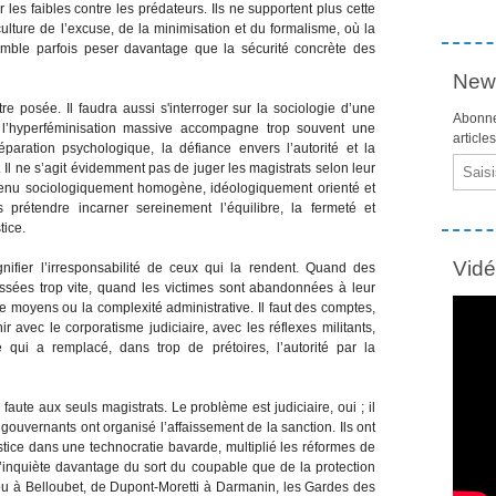
 les faibles contre les prédateurs. Ils ne supportent plus cette
lture de l’excuse, de la minimisation et du formalisme, où la
ble parfois peser davantage que la sécurité concrète des
News
tre posée. Il faudra aussi s'interroger sur la sociologie d’une
Abonne
 l’hyperféminisation massive accompagne trop souvent une
article
éparation psychologique, la défiance envers l’autorité et la
Email
 Il ne s’agit évidemment pas de juger les magistrats selon leur
venu sociologiquement homogène, idéologiquement orienté et
rétendre incarner sereinement l’équilibre, la fermeté et
tice.
Vid
nifier l’irresponsabilité de ceux qui la rendent. Quand des
ssées trop vite, quand les victimes sont abandonnées à leur
de moyens ou la complexité administrative. Il faut des comptes,
nir avec le corporatisme judiciaire, avec les réflexes militants,
 qui a remplacé, dans trop de prétoires, l’autorité par la
a faute aux seuls magistrats. Le problème est judiciaire, oui ; il
 gouvernants ont organisé l’affaissement de la sanction. Ils ont
stice dans une technocratie bavarde, multiplié les réformes de
 s’inquiète davantage du sort du coupable que de la protection
ou à Belloubet, de Dupont-Moretti à Darmanin, les Gardes des