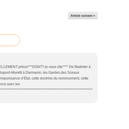
Article suivant »
MENT précis***DONT? je vous cite**** De Badinter à
 Dupont-Moretti à Darmanin, les Gardes des Sceaux
te impuissance d’État, cette doctrine du renoncement, cette
éroce avec les
****************************************************************