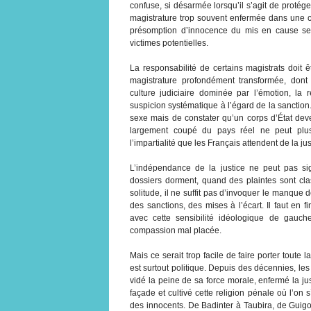
confuse, si désarmée lorsqu’il s’agit de protéger
magistrature trop souvent enfermée dans une cu
présomption d’innocence du mis en cause sem
victimes potentielles.
La responsabilité de certains magistrats doit ê
magistrature profondément transformée, dont
culture judiciaire dominée par l’émotion, la r
suspicion systématique à l’égard de la sanction.
sexe mais de constater qu’un corps d’État de
largement coupé du pays réel ne peut plus p
l’impartialité que les Français attendent de la jus
L’indépendance de la justice ne peut pas sig
dossiers dorment, quand des plaintes sont cla
solitude, il ne suffit pas d’invoquer le manque 
des sanctions, des mises à l’écart. Il faut en fi
avec cette sensibilité idéologique de gauche
compassion mal placée.
Mais ce serait trop facile de faire porter toute l
est surtout politique. Depuis des décennies, les
vidé la peine de sa force morale, enfermé la ju
façade et cultivé cette religion pénale où l’on
des innocents. De Badinter à Taubira, de Guig