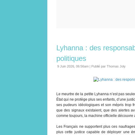
Lyhanna : des responsabil
politiques
9 Juin 2026, 06:56am
|
Publié par Thomas Joly
Le meurtre de la petite Lyhanna n’est pas seuleme
État qui ne protège plus ses enfants, d’une just
ses pudeurs idéologiques et son mépris trop f
que des signaux existaient, que des alertes av
comme toujours, la machine officielle découvre a
Les Français ne supportent plus ces naufrages 
plus cette justice capable de déployer une éne