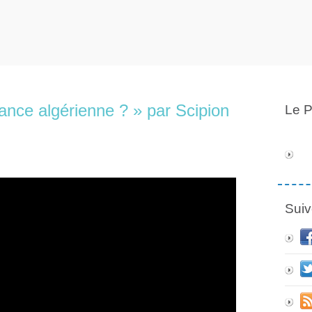
rance algérienne ? » par Scipion
Le P
Suiv