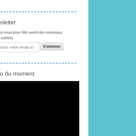
letter
z-vous pour être averti des nouveaux
s publiés.
éo du moment