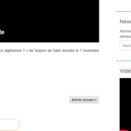
News
Abonne
article
Email
ance algérienne ? » de Scipion de Salm donnée le 7 novembre
Vid
Article suivant »