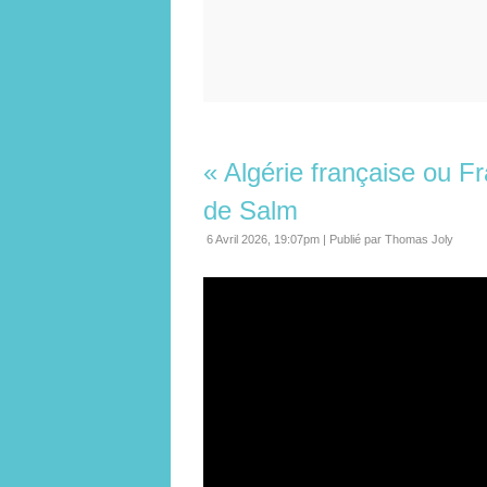
« Algérie française ou F
de Salm
6 Avril 2026, 19:07pm
|
Publié par Thomas Joly