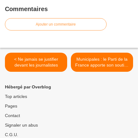
Commentaires
Ajouter un commentaire
< Ne jamais se justifier
Municipales : le Parti de la
devant les journalistes
France apporte son soutien
à la liste menée par
Sandrine Chadourne à
Pineuilh (33) >
Hébergé par Overblog
Top articles
Pages
Contact
Signaler un abus
C.G.U.