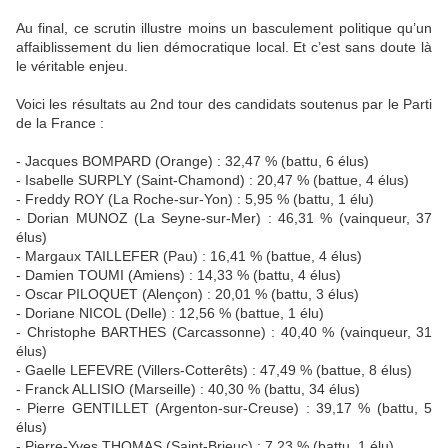
Au final, ce scrutin illustre moins un basculement politique qu’un
affaiblissement du lien démocratique local. Et c’est sans doute là
le véritable enjeu.
Voici les résultats au 2nd tour des candidats soutenus par le Parti
de la France :
- Jacques BOMPARD (Orange) : 32,47 % (battu, 6 élus)
- Isabelle SURPLY (Saint-Chamond) : 20,47 % (battue, 4 élus)
- Freddy ROY (La Roche-sur-Yon) : 5,95 % (battu, 1 élu)
- Dorian MUNOZ (La Seyne-sur-Mer) : 46,31 % (vainqueur, 37
élus)
- Margaux TAILLEFER (Pau) : 16,41 % (battue, 4 élus)
- Damien TOUMI (Amiens) : 14,33 % (battu, 4 élus)
- Oscar PILOQUET (Alençon) : 20,01 % (battu, 3 élus)
- Doriane NICOL (Delle) : 12,56 % (battue, 1 élu)
- Christophe BARTHES (Carcassonne) : 40,40 % (vainqueur, 31
élus)
- Gaelle LEFEVRE (Villers-Cotterêts) : 47,49 % (battue, 8 élus)
- Franck ALLISIO (Marseille) : 40,30 % (battu, 34 élus)
- Pierre GENTILLET (Argenton-sur-Creuse) : 39,17 % (battu, 5
élus)
- Pierre-Yves THOMAS (Saint-Brieuc) : 7,23 % (battu, 1 élu)