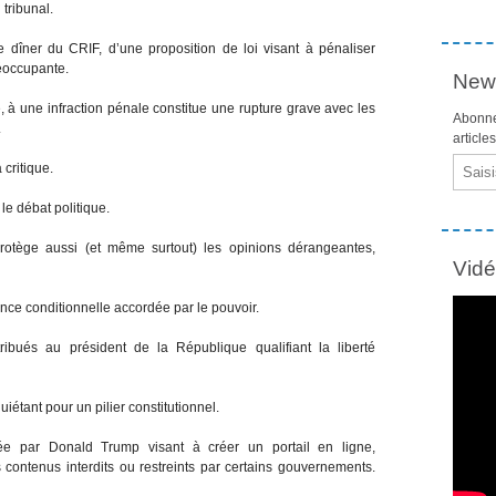
 tribunal.
 dîner du CRIF, d’une proposition de loi visant à pénaliser
réoccupante.
News
le, à une infraction pénale constitue une rupture grave avec les
Abonne
.
article
Email
critique.
le débat politique.
 protège aussi (et même surtout) les opinions dérangeantes,
Vid
ance conditionnelle accordée par le pouvoir.
bués au président de la République qualifiant la liberté
uiétant pour un pilier constitutionnel.
ncée par Donald Trump visant à créer un portail en ligne,
 contenus interdits ou restreints par certains gouvernements.