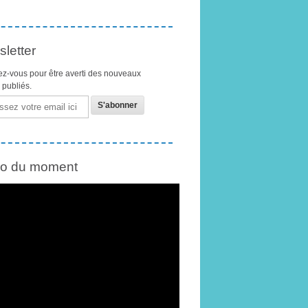
letter
z-vous pour être averti des nouveaux
s publiés.
éo du moment