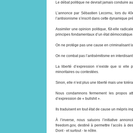
Le débat politique ne devrait jamais conduire au
L’annonce par Sébastien Lecornu, lors du 40e
l’antisionisme s’inscrit dans cette dynamique p
Assimiler une opinion politique, fût-elle radica
principes fondamentaux d’un état démocratique
On ne protège pas une cause en criminalisant la 
On ne combat pas l’antisémitisme en interdisant 
La liberté d’expression n’existe que si elle
minoritaires ou contestées.
Sinon, elle n’est plus une liberté mais une tolér
Nous condamnons fermement les propos attri
d’expression de « bullshit ».
Ils traduisent en tout état de cause un mépris inq
À l’inverse, nous saluons l’initiative anno
freedom.gov, destiné à permettre l’accès à des
Dont - et surtout - le nôtre.