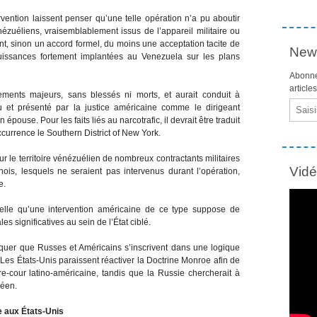
tervention laissent penser qu’une telle opération n’a pu aboutir
nézuéliens, vraisemblablement issus de l’appareil militaire ou
nt, sinon un accord formel, du moins une acceptation tacite de
News
uissances fortement implantées au Venezuela sur les plans
Abonne
article
tements majeurs, sans blessés ni morts, et aurait conduit à
Email
lu et présenté par la justice américaine comme le dirigeant
pouse. Pour les faits liés au narcotrafic, il devrait être traduit
ccurrence le Southern District of New York.
r le territoire vénézuélien de nombreux contractants militaires
Vid
ois, lesquels ne seraient pas intervenus durant l’opération,
e.
elle qu’une intervention américaine de ce type suppose de
s significatives au sein de l’État ciblé.
quer que Russes et Américains s’inscrivent dans une logique
Les États-Unis paraissent réactiver la Doctrine Monroe afin de
ère-cour latino-américaine, tandis que la Russie chercherait à
péen.
e aux États-Unis