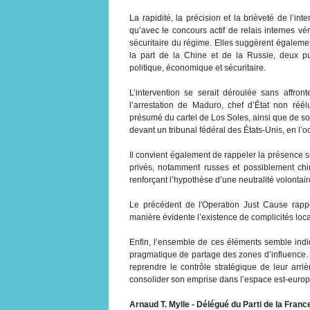
La rapidité, la précision et la brièveté de l’in
qu’avec le concours actif de relais internes vé
sécuritaire du régime. Elles suggèrent égaleme
la part de la Chine et de la Russie, deux p
politique, économique et sécuritaire.
L’intervention se serait déroulée sans affron
l’arrestation de Maduro, chef d’État non réé
présumé du cartel de Los Soles, ainsi que de son é
devant un tribunal fédéral des États-Unis, en l’o
Il convient également de rappeler la présence su
privés, notamment russes et possiblement chin
renforçant l’hypothèse d’une neutralité volontair
Le précédent de l'Operation Just Cause rapp
manière évidente l’existence de complicités locale
Enfin, l’ensemble de ces éléments semble indi
pragmatique de partage des zones d’influence. 
reprendre le contrôle stratégique de leur arri
consolider son emprise dans l’espace est-euro
Arnaud T. Mylle - Délégué du Parti de la Franc