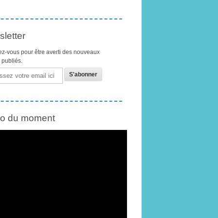
letter
z-vous pour être averti des nouveaux
s publiés.
éo du moment