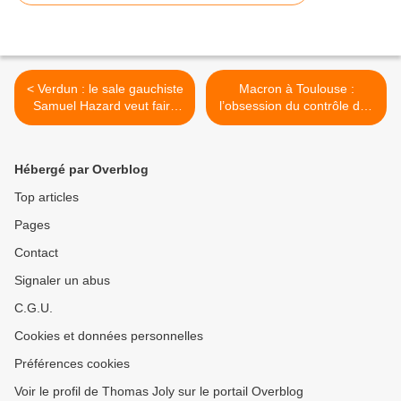
< Verdun : le sale gauchiste
Macron à Toulouse :
Samuel Hazard veut faire
l’obsession du contrôle des
taire la messe de la
réseaux sociaux face à la
mémoire
défiance populaire >
Hébergé par Overblog
Top articles
Pages
Contact
Signaler un abus
C.G.U.
Cookies et données personnelles
Préférences cookies
Voir le profil de Thomas Joly sur le portail Overblog