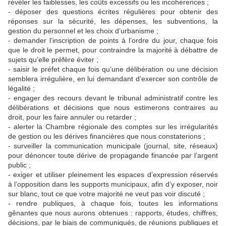
révéler les faiblesses, les coûts excessifs ou les incohérences ;
- déposer des questions écrites régulières pour obtenir des
réponses sur la sécurité, les dépenses, les subventions, la
gestion du personnel et les choix d’urbanisme ;
- demander l’inscription de points à l’ordre du jour, chaque fois
que le droit le permet, pour contraindre la majorité à débattre de
sujets qu’elle préfère éviter ;
- saisir le préfet chaque fois qu’une délibération ou une décision
semblera irrégulière, en lui demandant d’exercer son contrôle de
légalité ;
- engager des recours devant le tribunal administratif contre les
délibérations et décisions que nous estimerons contraires au
droit, pour les faire annuler ou retarder ;
- alerter la Chambre régionale des comptes sur les irrégularités
de gestion ou les dérives financières que nous constaterions ;
- surveiller la communication municipale (journal, site, réseaux)
pour dénoncer toute dérive de propagande financée par l’argent
public ;
- exiger et utiliser pleinement les espaces d’expression réservés
à l’opposition dans les supports municipaux, afin d’y exposer, noir
sur blanc, tout ce que votre majorité ne veut pas voir discuté ;
- rendre publiques, à chaque fois, toutes les informations
gênantes que nous aurons obtenues : rapports, études, chiffres,
décisions, par le biais de communiqués, de réunions publiques et