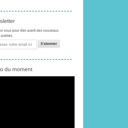
letter
z-vous pour être averti des nouveaux
s publiés.
éo du moment