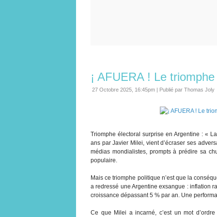
¡ AFUERA ! Le triomphe M
27 Octobre 2025, 16:45pm
|
Publié par Thomas Joly
Triomphe électoral surprise en Argentine : « L
ans par Javier Milei, vient d’écraser ses adve
médias mondialistes, prompts à prédire sa chut
populaire.
Mais ce triomphe politique n’est que la conséq
a redressé une Argentine exsangue : inflation
croissance dépassant 5 % par an. Une performa
Ce que Milei a incarné, c’est un mot d’ordr