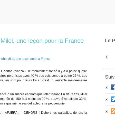
ilei, une leçon pour la France
Le P
a Libertad Avanza », le mouvement fondé il y a à peine quatre
rsaires péronistes avec 40 % des voix contre à peine 25 %. Les
Suiv
e, en sont pour leurs frais : c’est un véritable raz-de-marée
uence d’un succès économique retentissant. En deux ans, Milei
 ramenée de 150 % à moins de 20 %, pauvreté réduite de 30 %,
nce que même ses détracteurs ne peuvent nier.
e : ¡ AFUERA ! – DEHORS ! Dehors les parasites, dehors la