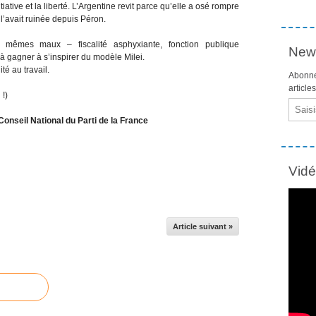
tiative et la liberté. L’Argentine revit parce qu’elle a osé rompre
 l’avait ruinée depuis Péron.
 mêmes maux – fiscalité asphyxiante, fonction publique
News
 à gagner à s’inspirer du modèle Milei.
té au travail.
Abonne
article
 !)
Email
nseil National du Parti de la France
Vid
Article suivant »