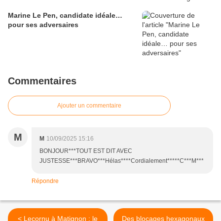
Marine Le Pen, candidate idéale…
pour ses adversaires
Commentaires
Ajouter un commentaire
M
M
10/09/2025 15:16
BONJOUR***TOUT EST DIT AVEC
JUSTESSE***BRAVO***Hélas****Cordialement*****C***M***
Répondre
< Lecornu à Matignon : le
Des blocages hexagonaux