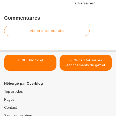
Commentaires
Ajouter un commentaire
< RIP Udo Voigt
20 % de TVA sur les
abonnements de gaz et
d'électricité : la France à
plat ventre devant Bruxelles
>
Hébergé par Overblog
Top articles
Pages
Contact
Signaler un abus