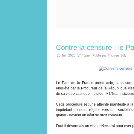
Contre la censure : le Pa
25 Juin 2025, 17:45pm
|
Publié par Thomas Joly
Le Parti de la France prend acte, sans surp
enquête par le Procureur de la République visa
de sa vidéo satirique intitulée : « L’Islam, sixièm
Cette procédure est une atteinte manifeste à la 
inquiétant de notre régime vers une société où 
global - devient un délit de droit commun.
Faut-il désormais un visa préfectoral pour oser 