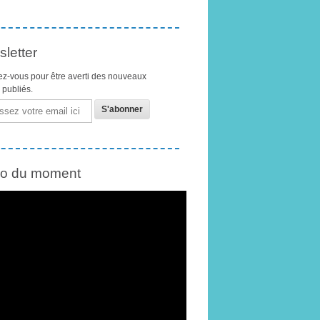
letter
z-vous pour être averti des nouveaux
s publiés.
éo du moment