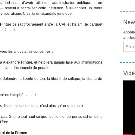
 tort serait d’avoir raillé une administration publique — en
revient à sacraliser cette institution, à lui donner un statut
 démocratique. C’est là un scandale juridique.
News
Hinger ce rapprochement entre la CAF et l’islam, le parquet
 infamant.
Abonne
article
Email
vers les allocataires concernés ?
 à Alexandre Hinger, et ne pliera jamais face aux intimidations
n pouvoir déconnecté du peuple.
Vid
éfendre la liberté de ton, la liberté de critique, la liberté de
risé ou blasphématoire.
les discours consensuels, n’est plus qu’un simulacre.
 pas. Si dire tout haut ce que tout le monde pense est un délit,
’être.
rti de la France