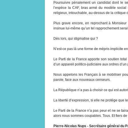
Poursuivre pénalement un candidat dont le seul
l’espèce la CAF, bras armé du modèle social — 
religieux, intouchable, au-dessus de la critique
Plus grave encore, en reprochant à Monsieur 
insinue lui-même qu’un tel rapprochement serait
Dès lors, qui stigmatise qui ?
N’est-ce pas là une forme de mépris implicite en
Le Parti de la France apporte son soutien total
d’un appareil politico-judiciaire aux ordres d’u
Nous appelons les Français à se mobiliser pour d
parole, face aux nouveaux censeurs.
La République n’a pas à choisir ce qui est auto
La liberté d’expression, si elle ne protège que 
Le Parti de la France n’a pas peur et ne se taira
alors nous sommes coupables. Tous. Et fiers de l
Pierre-Nicolas Nups - Secrétaire général du Pa