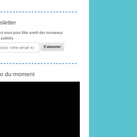
letter
z-vous pour être averti des nouveaux
s publiés.
éo du moment