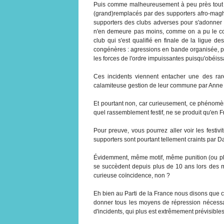
Puis comme malheureusement à peu près tout en 
(grand)remplacés par des supporters afro-maghré
supporters des clubs adverses pour s'adonner p
n'en demeure pas moins, comme on a pu le cons
club qui s'est qualifié en finale de la ligue 
congénères : agressions en bande organisée, pi
les forces de l'ordre impuissantes puisqu'obéi
Ces incidents viennent entacher une des rare
calamiteuse gestion de leur commune par Anne H
Et pourtant non, car curieusement, ce phénomèn
quel rassemblement festif, ne se produit qu'en F
Pour preuve, vous pourrez aller voir les festiv
supporters sont pourtant tellement craints par 
Évidemment, même motif, même punition (ou plu
se succèdent depuis plus de 10 ans lors des ma
curieuse coïncidence, non ?
Eh bien au Parti de la France nous disons que ce
donner tous les moyens de répression nécessair
d'incidents, qui plus est extrêmement prévisibles