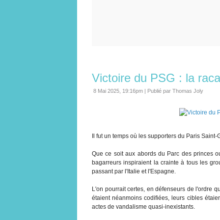
Victoire du PSG : la raca
8 Mai 2025, 19:16pm
|
Publié par Thomas Joly
Il fut un temps où les supporters du Paris Saint
Que ce soit aux abords du Parc des princes o
bagarreurs inspiraient la crainte à tous les gr
passant par l'Italie et l'Espagne.
L'on pourrait certes, en défenseurs de l'ordre
étaient néanmoins codifiées, leurs cibles éta
actes de vandalisme quasi-inexistants.