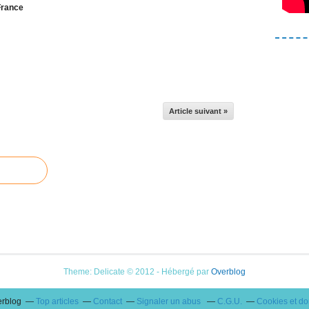
-France
Article suivant »
Theme: Delicate © 2012 - Hébergé par
Overblog
erblog
Top articles
Contact
Signaler un abus
C.G.U.
Cookies et d