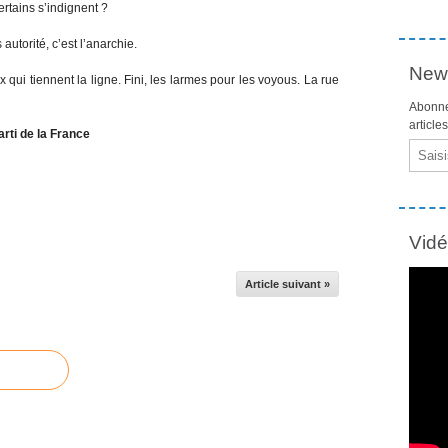
certains s’indignent ?
 autorité, c’est l’anarchie.
News
 qui tiennent la ligne. Fini, les larmes pour les voyous. La rue
Abonne
article
rti de la France
Email
Vid
Article suivant »