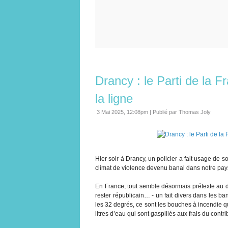
Drancy : le Parti de la F
la ligne
3 Mai 2025, 12:08pm
|
Publié par Thomas Joly
Hier soir à Drancy, un policier a fait usage de
climat de violence devenu banal dans notre pay
En France, tout semble désormais prétexte au dé
rester républicain… - un fait divers dans les 
les 32 degrés, ce sont les bouches à incendie qu
litres d’eau qui sont gaspillés aux frais du contr