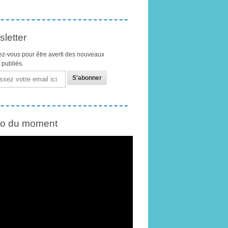
letter
z-vous pour être averti des nouveaux
s publiés.
éo du moment