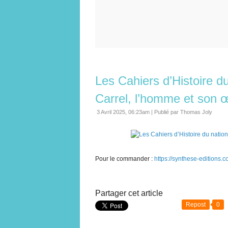
Les Cahiers d’Histoire du
Carrel, l’homme et son 
3 Avril 2025, 06:23am
|
Publié par Thomas Joly
Pour le commander :
https://synthese-editions.
Partager cet article
Repost
0