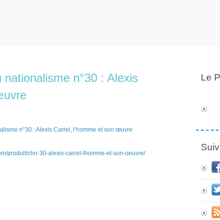
 nationalisme n°30 : Alexis
Le P
œuvre
Suiv
com/produit/chn-30-alexis-carrel-lhomme-et-son-oeuvre/