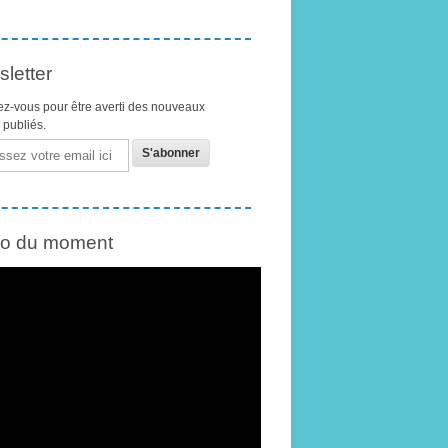
letter
z-vous pour être averti des nouveaux
s publiés.
éo du moment