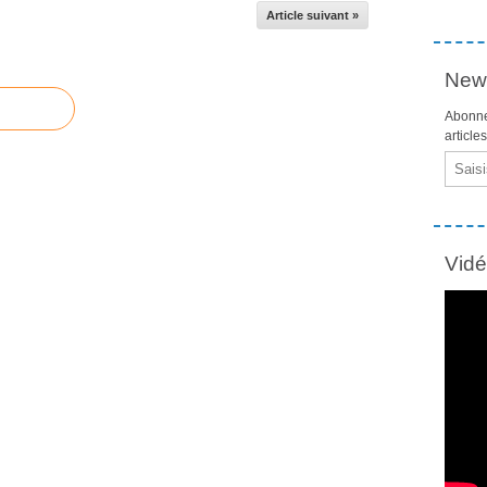
Article suivant »
News
Abonne
article
Email
Vid