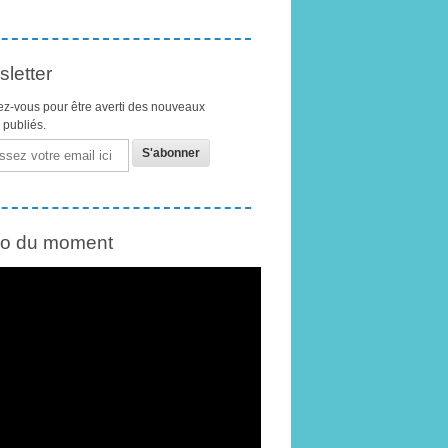
letter
z-vous pour être averti des nouveaux
s publiés.
éo du moment