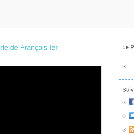
le de François Ier
Le P
Suiv