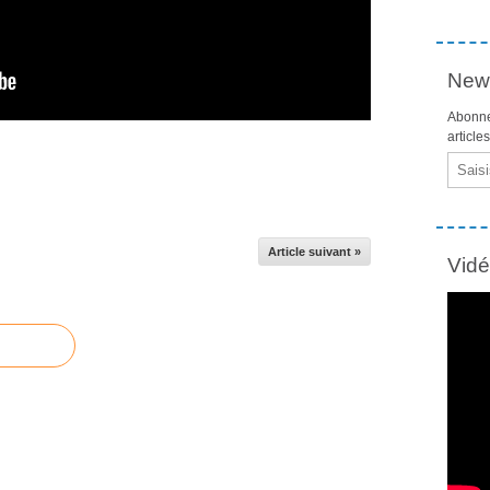
News
Abonne
article
Email
Article suivant »
Vid