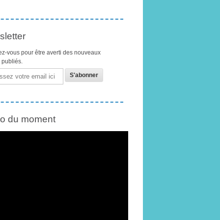
letter
z-vous pour être averti des nouveaux
s publiés.
éo du moment