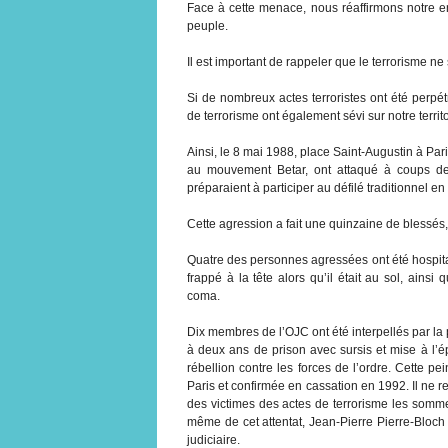
Face à cette menace, nous réaffirmons notre e
peuple.
Il est important de rappeler que le terrorisme n
Si de nombreux actes terroristes ont été perpét
de terrorisme ont également sévi sur notre territo
Ainsi, le 8 mai 1988, place Saint-Augustin à Pa
au mouvement Betar, ont attaqué à coups de 
préparaient à participer au défilé traditionnel
Cette agression a fait une quinzaine de blessés,
Quatre des personnes agressées ont été hospita
frappé à la tête alors qu’il était au sol, ains
coma.
Dix membres de l’OJC ont été interpellés par la
à deux ans de prison avec sursis et mise à l’é
rébellion contre les forces de l’ordre. Cette 
Paris et confirmée en cassation en 1992. Il ne
des victimes des actes de terrorisme les somm
même de cet attentat, Jean-Pierre Pierre-Bloch
judiciaire.