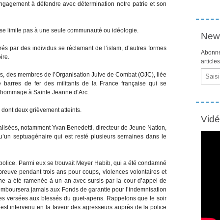
ngagement à défendre avec détermination notre patrie et son
e se limite pas à une seule communauté ou idéologie.
News
rés par des individus se réclamant de l’islam, d’autres formes
Abonne
ire.
article
Email
ris, des membres de l’Organisation Juive de Combat (OJC), liée
barres de fer des militants de la France française qui se
 en hommage à Sainte Jeanne d’Arc.
 dont deux grièvement atteints.
Vid
lisées, notamment Yvan Benedetti, directeur de Jeune Nation,
i qu’un septuagénaire qui est resté plusieurs semaines dans le
 police. Parmi eux se trouvait Meyer Habib, qui a été condamné
preuve pendant trois ans pour coups, violences volontaires et
peine a été ramenée à un an avec sursis par la cour d’appel de
 remboursera jamais aux Fonds de garantie pour l’indemnisation
es versées aux blessés du guet-apens. Rappelons que le soir
 est intervenu en la faveur des agresseurs auprès de la police