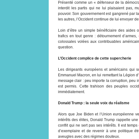
Présenté comme un « défenseur de la démocratie
interdit les partis qui ne lui plaisaient pas,
pouvoir. Son gouvernement est gangrené par la 
les autres, l’Occident continue de lui envoyer d
Loin d’être un simple bénéficiaire des aides 
trafics en tout genre : détournement d’armes
colossales volées aux contribuables américa
question.
L’Occident complice de cette supercherie
Les dirigeants européens et américains qui s
Emmanuel Macron, en lui remettant la Légion d’
message clair : peu importe la corruption, peu im
est permis. Cette trahison des peuples occid
immédiatement.
Donald Trump : la seule voix du réalisme
Alors que Joe Biden et l’Union européenne veu
intérêts des élites, Donald Trump rappelle une v
conflit qui ne sert pas ses intérêts. Il est temps
d’exemplaire et de revenir à une politique étr
aveugles avec des régimes douteux.