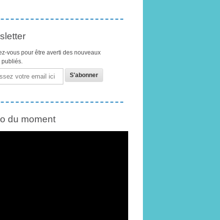
letter
z-vous pour être averti des nouveaux
s publiés.
éo du moment