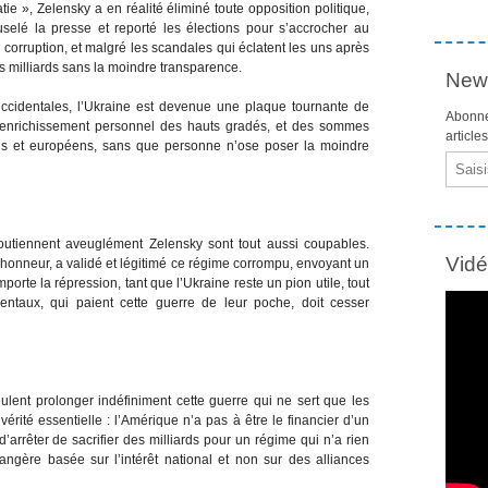
 », Zelensky a en réalité éliminé toute opposition politique,
 muselé la presse et reporté les élections pour s’accrocher au
corruption, et malgré les scandales qui éclatent les uns après
es milliards sans la moindre transparence.
News
occidentales, l’Ukraine est devenue une plaque tournante de
Abonne
, enrichissement personnel des hauts gradés, et des sommes
article
ins et européens, sans que personne n’ose poser la moindre
Email
outiennent aveuglément Zelensky sont tout aussi coupables.
Vid
honneur, a validé et légitimé ce régime corrompu, envoyant un
porte la répression, tant que l’Ukraine reste un pion utile, tout
entaux, qui paient cette guerre de leur poche, doit cesser
lent prolonger indéfiniment cette guerre qui ne sert que les
érité essentielle : l’Amérique n’a pas à être le financier d’un
 d’arrêter de sacrifier des milliards pour un régime qui n’a rien
angère basée sur l’intérêt national et non sur des alliances