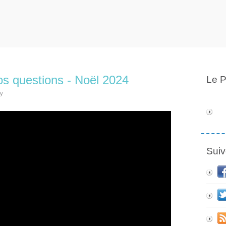
s questions - Noël 2024
Le P
ly
Suiv