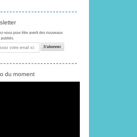
letter
z-vous pour être averti des nouveaux
s publiés.
éo du moment