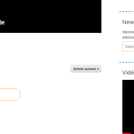
News
Abonne
article
Email
Article suivant »
Vid