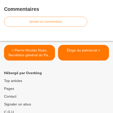
Commentaires
Ajouter un commentaire
< Pierre-Nicolas Nups,
Éloge du patriarcat >
Secrétaire général du Parti
de la France, a quelques
mots à vous dire
Hébergé par Overblog
Top articles
Pages
Contact
Signaler un abus
C.G.U.