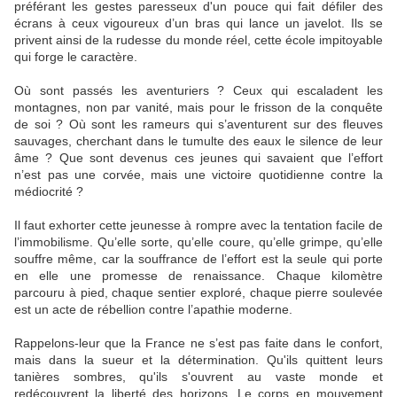
préférant les gestes paresseux d'un pouce qui fait défiler des
écrans à ceux vigoureux d’un bras qui lance un javelot. Ils se
privent ainsi de la rudesse du monde réel, cette école impitoyable
qui forge le caractère.
Où sont passés les aventuriers ? Ceux qui escaladent les
montagnes, non par vanité, mais pour le frisson de la conquête
de soi ? Où sont les rameurs qui s’aventurent sur des fleuves
sauvages, cherchant dans le tumulte des eaux le silence de leur
âme ? Que sont devenus ces jeunes qui savaient que l’effort
n’est pas une corvée, mais une victoire quotidienne contre la
médiocrité ?
Il faut exhorter cette jeunesse à rompre avec la tentation facile de
l’immobilisme. Qu’elle sorte, qu’elle coure, qu’elle grimpe, qu’elle
souffre même, car la souffrance de l’effort est la seule qui porte
en elle une promesse de renaissance. Chaque kilomètre
parcouru à pied, chaque sentier exploré, chaque pierre soulevée
est un acte de rébellion contre l’apathie moderne.
Rappelons-leur que la France ne s’est pas faite dans le confort,
mais dans la sueur et la détermination. Qu'ils quittent leurs
tanières sombres, qu'ils s'ouvrent au vaste monde et
redécouvrent la liberté des horizons. Le corps en mouvement