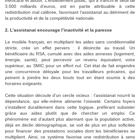
inefficace et abusif. L’endettement public, qui a franchi le seuil de
3.000 milliards d’euros, est en partie attribuable à cette
redistribution mal calibrée, favorisant l’assistanat au détriment de
la productivité et de la compétitivité nationale.
2. L’assistanat encourage l’inactivité et la paresse
Le modèle français, en multipliant les aides sans conditionnalité
stricte, crée un effet pervers : il désincite au travail. Un
bénéficiaire du RSA, cumulé avec des aides annexes (logement,
énergie, santé), peut percevoir un revenu équivalent, voire
supérieur, au SMIC pour un effort nul. Cet état de fait engendre
une concurrence déloyale pour les travailleurs précaires, qui
peinent à joindre les deux bouts tout en étant soumis à des
horaires exigeants.
Cette situation découle d’un cercle vicieux : l’assistanat nourrit la
dépendance, qui elle-même alimente l’oisiveté. Certains foyers
s’installent durablement dans cette logique, préférant subsister
grâce aux aides plutôt que de chercher un emploi. Ce
phénomène est d’autant plus alarmant que la population active,
déjà en déclin démographique, se voit de plus en plus sollicitée
pour financer des prestations sociales dont les bénéficiaires se
multiplient. Ainsi, ce système favorise une redistribution à sens