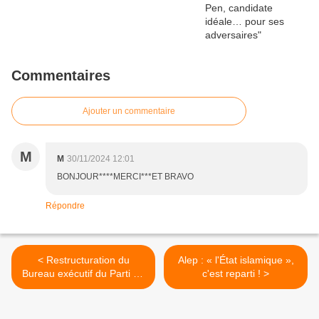
Commentaires
Ajouter un commentaire
M
M
30/11/2024 12:01
BONJOUR****MERCI***ET BRAVO
Répondre
< Restructuration du
Alep : « l'État islamique »,
Bureau exécutif du Parti de
c'est reparti ! >
la France