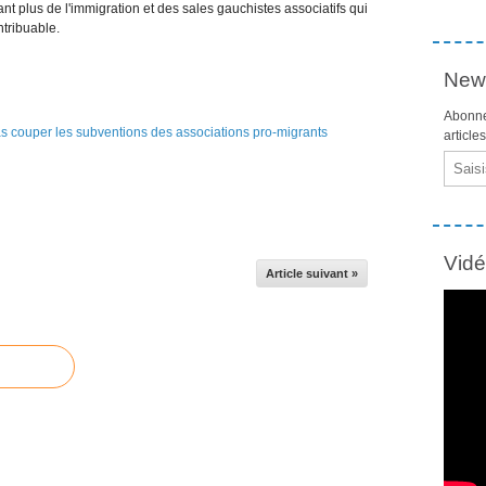
nt plus de l'immigration et des sales gauchistes associatifs qui
ntribuable.
News
Abonne
article
Email
Vid
Article suivant »