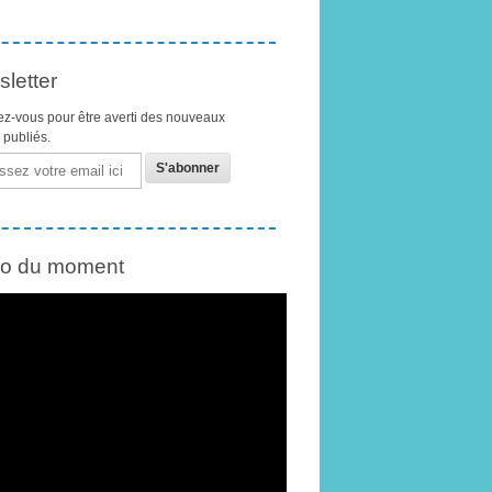
letter
z-vous pour être averti des nouveaux
s publiés.
éo du moment