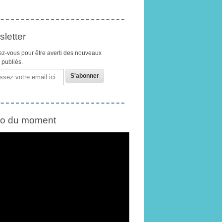
letter
z-vous pour être averti des nouveaux
s publiés.
éo du moment