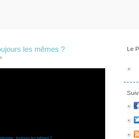
toujours les mêmes ?
Le P
ly
Suiv