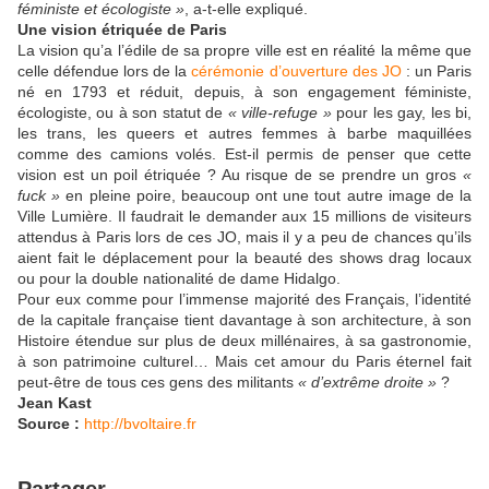
féministe et écologiste »
, a-t-elle expliqué.
Une vision étriquée de Paris
La vision qu’a l’édile de sa propre ville est en réalité la même que
celle défendue lors de la
cérémonie d’ouverture des JO
: un Paris
né en 1793 et réduit, depuis, à son engagement féministe,
écologiste, ou à son statut de
« ville-refuge »
pour les gay, les bi,
les trans, les queers et autres femmes à barbe maquillées
comme des camions volés. Est-il permis de penser que cette
vision est un poil étriquée ? Au risque de se prendre un gros
«
fuck »
en pleine poire, beaucoup ont une tout autre image de la
Ville Lumière. Il faudrait le demander aux 15 millions de visiteurs
attendus à Paris lors de ces JO, mais il y a peu de chances qu’ils
aient fait le déplacement pour la beauté des shows drag locaux
ou pour la double nationalité de dame Hidalgo.
Pour eux comme pour l’immense majorité des Français, l’identité
de la capitale française tient davantage à son architecture, à son
Histoire étendue sur plus de deux millénaires, à sa gastronomie,
à son patrimoine culturel… Mais cet amour du Paris éternel fait
peut-être de tous ces gens des militants
« d’extrême droite »
?
Jean Kast
Source :
http://bvoltaire.fr