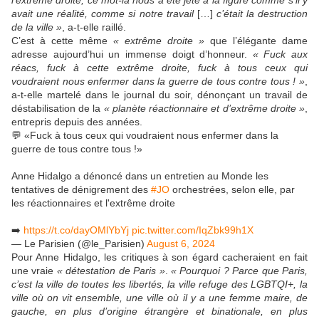
l’extrême droite, ce mot-là nous a été jeté à la figure comme s’il y
avait une réalité, comme si notre travail
[…]
c’était la destruction
de la ville »
, a-t-elle raillé.
C’est à cette même
« extrême droite »
que l’élégante dame
adresse aujourd’hui un immense doigt d’honneur.
« Fuck aux
réacs, fuck à cette extrême droite, fuck à tous ceux qui
voudraient nous enfermer dans la guerre de tous contre tous ! »
,
a-t-elle martelé dans le journal du soir, dénonçant un travail de
déstabilisation de la
« planète réactionnaire et d’extrême droite »
,
entrepris depuis des années.
💬 «Fuck à tous ceux qui voudraient nous enfermer dans la
guerre de tous contre tous !»
Anne Hidalgo a dénoncé dans un entretien au Monde les
tentatives de dénigrement des
#JO
orchestrées, selon elle, par
les réactionnaires et l'extrême droite
➡️
https://t.co/dayOMlYbYj
pic.twitter.com/IqZbk99h1X
— Le Parisien (@le_Parisien)
August 6, 2024
Pour Anne Hidalgo, les critiques à son égard cacheraient en fait
une vraie
« détestation de Paris »
.
« Pourquoi ? Parce que Paris,
c’est la ville de toutes les libertés, la ville refuge des LGBTQI+, la
ville où on vit ensemble, une ville où il y a une femme maire, de
gauche, en plus d’origine étrangère et binationale, en plus