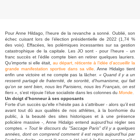
Pour Anne Hildago, l’heure de la revanche a sonné. Oublié, son
échec cuisant lors de l’élection présidentielle de 2022 (1,74 %
des voix). Effacées, les polémiques incessantes sur sa gestion
catastrophique de la capitale. Les JO sont - pour l’heure - un
franc succès et l’édile compte bien en retirer quelques lauriers.
Qu’importe si elle était,
au départ, réticente à l’idée d’accueillir la
grande manifestation sportive dans sa ville
. Anne Hidalgo tient
enfin une victoire et ne compte pas la lâcher.
« Quand il y a un
ressenti partagé de fraternité, de sororité, d’humanisme, qui fait
qu’on se sent bien, nous les Parisiens, nous les Français, on est
fiers »
, s’est réjouie l’élue socialiste dans les colonnes du
Monde
.
Un doigt d’honneur à ses opposants
Forte d’un succès qu’elle n’hésite pas à s’attribuer - alors qu’il est
avant tout dû aux qualités de nos athlètes, à la bonhomie du
public, à la beauté des sites historiques et à une présence
policière massive -, Anne Hidalgo entend aujourd’hui régler ses
comptes.
« Tout le discours du "Saccage Paris" d’il y a quelques
années, dont on comprend comment il est repris aujourd’hui par