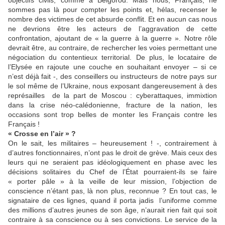
objectifs civils, comme à Belgorod. Mais nous, Français, ne
sommes pas là pour compter les points et, hélas, recenser le
nombre des victimes de cet absurde conflit. Et en aucun cas nous
ne devrions être les acteurs de l’aggravation de cette
confrontation, ajoutant de « la guerre à la guerre ». Notre rôle
devrait être, au contraire, de rechercher les voies permettant une
négociation du contentieux territorial. De plus, le locataire de
l’Elysée en rajoute une couche en souhaitant envoyer – si ce
n’est déjà fait -, des conseillers ou instructeurs de notre pays sur
le sol même de l’Ukraine, nous exposant dangereusement à des
représailles de la part de Moscou : cyberattaques, immixtion
dans la crise néo-calédonienne, fracture de la nation, les
occasions sont trop belles de monter les Français contre les
Français !
« Crosse en l’air » ?
On le sait, les militaires – heureusement ! -, contrairement à
d’autres fonctionnaires, n’ont pas le droit de grève. Mais ceux des
leurs qui ne seraient pas idéologiquement en phase avec les
décisions solitaires du Chef de l’État pourraient-ils se faire
« porter pâle » à la veille de leur mission, l’objection de
conscience n’étant pas, là non plus, reconnue ? En tout cas, le
signataire de ces lignes, quand il porta jadis l’uniforme comme
des millions d’autres jeunes de son âge, n’aurait rien fait qui soit
contraire à sa conscience ou à ses convictions. Le service de la