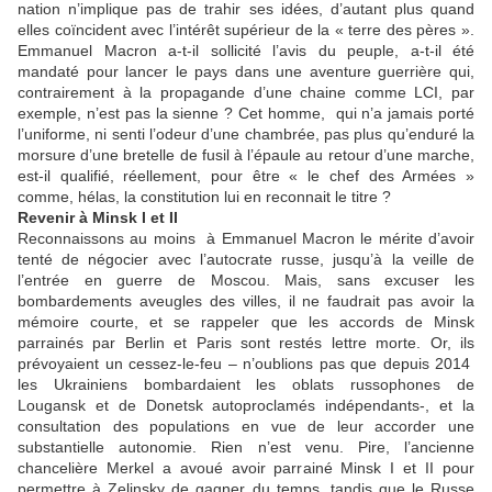
nation n’implique pas de trahir ses idées, d’autant plus quand
elles coïncident avec l’intérêt supérieur de la « terre des pères ».
Emmanuel Macron a-t-il sollicité l’avis du peuple, a-t-il été
mandaté pour lancer le pays dans une aventure guerrière qui,
contrairement à la propagande d’une chaine comme LCI, par
exemple, n’est pas la sienne ? Cet homme, qui n’a jamais porté
l’uniforme, ni senti l’odeur d’une chambrée, pas plus qu’enduré la
morsure d’une bretelle de fusil à l’épaule au retour d’une marche,
est-il qualifié, réellement, pour être « le chef des Armées »
comme, hélas, la constitution lui en reconnait le titre ?
Revenir à Minsk I et II
Reconnaissons au moins à Emmanuel Macron le mérite d’avoir
tenté de négocier avec l’autocrate russe, jusqu’à la veille de
l’entrée en guerre de Moscou. Mais, sans excuser les
bombardements aveugles des villes, il ne faudrait pas avoir la
mémoire courte, et se rappeler que les accords de Minsk
parrainés par Berlin et Paris sont restés lettre morte. Or, ils
prévoyaient un cessez-le-feu – n’oublions pas que depuis 2014
les Ukrainiens bombardaient les oblats russophones de
Lougansk et de Donetsk autoproclamés indépendants-, et la
consultation des populations en vue de leur accorder une
substantielle autonomie. Rien n’est venu. Pire, l’ancienne
chancelière Merkel a avoué avoir parrainé Minsk I et II pour
permettre à Zelinsky de gagner du temps, tandis que le Russe