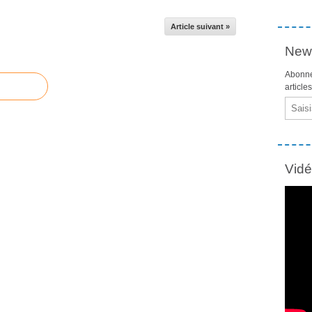
Article suivant »
News
Abonne
article
Email
Vid