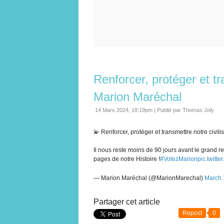
Renforcer, protéger et tr
Marion Maréchal
14 Mars 2024, 18:19pm
|
Publié par Thomas Joly
💫 Renforcer, protéger et transmettre notre civilis
Il nous reste moins de 90 jours avant le grand r
pages de notre Histoire !
#VotezMarion
pic.twit
— Marion Maréchal (@MarionMarechal)
March 
Partager cet article
Repost
0