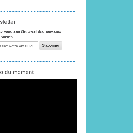
letter
z-vous pour être averti des nouveaux
s publiés.
éo du moment