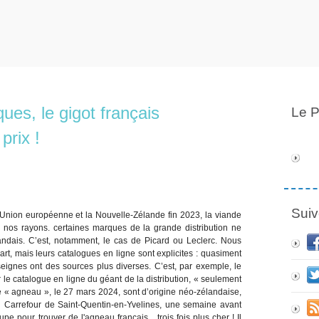
ues, le gigot français
Le P
prix !
Suiv
’Union européenne et la Nouvelle-Zélande fin 2023, la viande
 nos rayons. certaines marques de la grande distribution ne
andais. C’est, notamment, le cas de Picard ou Leclerc. Nous
art, mais leurs catalogues en ligne sont explicites : quasiment
ignes ont des sources plus diverses. C’est, par exemple, le
r le catalogue en ligne du géant de la distribution, « seulement
e « agneau », le 27 mars 2024, sont d’origine néo-zélandaise,
Au Carrefour de Saint-Quentin-en-Yvelines, une semaine avant
pe pour trouver de l'agneau français... trois fois plus cher ! Il