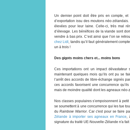
Un dernier point doit être pris en compte, et
d’exportation issu des moutons néo-zélandais. 
élevées pour leur laine. Celle-ci, très mal r
d’élevage. Les bénéfices de la viande sont don
vendre à bas prix. C’est ainsi que l’on se retro
chez Lidl
, tandis qu’il faut généralement compte
un à trois !
Des gigots moins chers et... moins bons
Ces importations ont un impact dévastateur s
maintenant quelques mois qu’ils ont pu se fair
l’arrêt des accords de libre-échange signés pa
ces accords favorisent une concurrence qu’il
mais de moindre qualité dont les agneaux néo-z
Nos classes populaires s’empoisonnent à petit 
se soumettent à une concurrence qui les tue tout
du
Rainbow Warrior
. Car c'est pour se faire p
Zélande à importer ses agneaux en France
, 
signature du traité UE-Nouvelle-Zélande n'a fait 