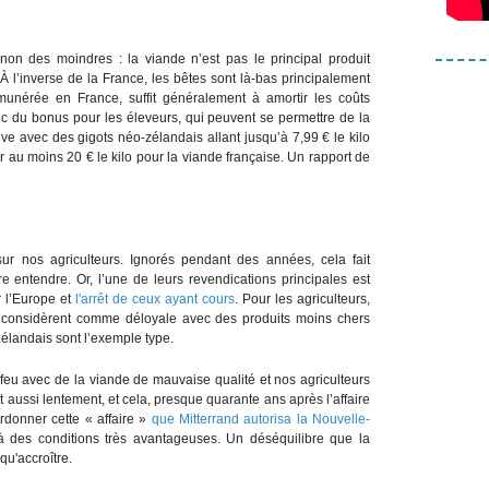
 non des moindres : la viande n’est pas le principal produit
À l’inverse de la France, les bêtes sont là-bas principalement
émunérée en France, suffit généralement à amortir les coûts
c du bonus pour les éleveurs, qui peuvent se permettre de la
uve avec des gigots néo-zélandais allant jusqu’à 7,99 € le kilo
r au moins 20 € le kilo pour la viande française. Un rapport de
ur nos agriculteurs. Ignorés pendant des années, cela fait
e entendre. Or, l’une de leurs revendications principales est
r l’Europe et
l'arrêt de ceux ayant cours
. Pour les agriculteurs,
s considèrent comme déloyale avec des produits moins chers
élandais sont l’exemple type.
feu avec de la viande de mauvaise qualité et nos agriculteurs
 aussi lentement, et cela, presque quarante ans après l’affaire
ardonner cette « affaire »
que Mitterrand autorisa la Nouvelle-
à des conditions très avantageuses. Un déséquilibre que la
qu'accroître.