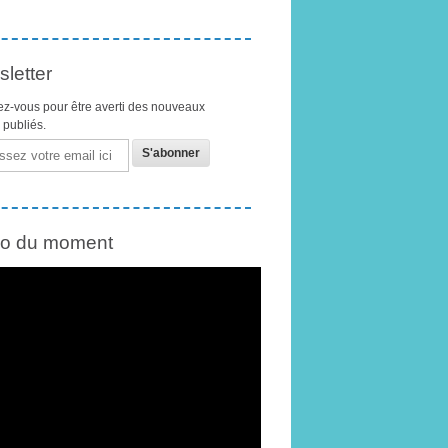
letter
z-vous pour être averti des nouveaux
s publiés.
éo du moment