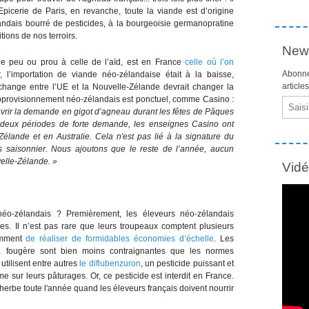
picerie de Paris, en revanche, toute la viande est d’origine
andais bourré de pesticides, à la bourgeoisie germanopratine
tions de nos terroirs.
News
ée peu ou prou à celle de l’aïd, est en France
celle où l’on
Abonne
er, l’importation de viande néo-zélandaise était à la baisse,
article
échange entre l’UE et la Nouvelle-Zélande devrait changer la
pprovisionnement néo-zélandais est ponctuel, comme Casino :
Email
vrir la demande en gigot d’agneau durant les fêtes de Pâques
 deux périodes de forte demande, les enseignes Casino ont
lande et en Australie. Cela n'est pas lié à la signature du
rès saisonnier. Nous ajoutons que le reste de l’année, aucun
elle-Zélande. »
Vid
éo-zélandais ? Premièrement, les éleveurs néo-zélandais
s. Il n’est pas rare que leurs troupeaux comptent plusieurs
demment
de réaliser de formidables économies d’échelle
. Les
a fougère sont bien moins contraignantes que les normes
utilisent entre autres
le diflubenzuron
, un pesticide puissant et
 sur leurs pâturages. Or, ce pesticide est interdit en France.
'herbe toute l'année quand les éleveurs français doivent nourrir