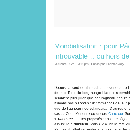
Mondialisation : pour Pâq
introuvable… ou hors de 
30 Mars 2024, 13:16pm
|
Publié par Thomas Joly
Depuis l’accord de libre-échange signé entre l
de la « Terre du long nuage blanc » a envahi
semblent plus jurer que par l’agneau néo-zél
n’avons pas pu obtenir d’informations de leur p
que de l’agneau néo-zélandais… D’autres ense
cas de Cora, Monoprix ou encore
Carrefour
. Su
» 14 des 55 articles proposés dans la catégori
assure le distributeur. Mais
BV
a fait le test. 
Pâques, il fallait se rendre à la boucherie décou