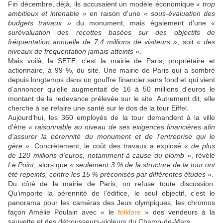
Fin décembre, déjà, ils accusaient un modèle économique
« trop
ambitieux et intenable »
en raison d'une
« sous-évaluation des
budgets travaux »
du monument, mais également d'une
«
surévaluation des recettes basées sur des objectifs de
fréquentation annuelle de 7,4 millions de visiteurs »
, soit
« des
niveaux de fréquentation jamais atteints »
.
Mais voilà, la SETE, c’est la mairie de Paris, propriétaire et
actionnaire, à 99 %, du site. Une mairie de Paris qui a sombré
depuis longtemps dans un gouffre financier sans fond et qui vient
d’annoncer qu’elle augmentait de 16 à 50 millions d'euros le
montant de la redevance prélevée sur le site. Autrement dit, elle
cherche à se refaire une santé sur le dos de la tour Eiffel.
Aujourd’hui, les 360 employés de la tour demandent à la ville
d'être
« raisonnable au niveau de ses exigences financières afin
d'assurer la pérennité du monument et de l'entreprise qui le
gère »
. Concrètement, le coût des travaux a explosé
« de plus
de 120 millions d'euros, notamment à cause du plomb »
, révèle
Le Point
, alors que
« seulement 3 % de la structure de la tour ont
été repeints, contre les 15 % préconisés par différentes études »
.
Du côté de la mairie de Paris, on refuse toute discussion.
Qu’importe la pérennité de l’édifice, le seul objectif, c’est le
panorama pour les caméras des Jeux olympiques, les chromos
façon Amélie Poulain avec « le
folklore
» des vendeurs à la
sauvette et des détrousseurs-violeurs du Champ-de-Mars.