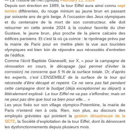
— La Tribune de l'Art (@ltdla)
February 21, 2024
Depuis son érection en 1889, la tour Eiffel aura ainsi connu
sept
teintes
différentes, du rouge minium au jaune brun en passant
par soixante ans de gris beige. À l’occasion des Jeux olympiques
et du centenaire de la mort de son constructeur, elle doit
retourner en cette année 2024 à la couleur favorite du cher
Gustave, le jaune brun, plus proche de la pierre calcaire des
édifices parisiens. Et c’est là où ça coince : le ripolinage prévu par
la mairie de Paris pour en mettre plein la vue aux touristes
olympiques est bien loin de répondre aux nécessités d’entretien
de l’édifice.
Comme l’écrit Baptiste Gianeselli, sur X,
« pour la campagne de
rénovation en cours, le décapage (qui permet d'éviter la
corrosion) ne concerne que 5 % de la surface totale. Or, d’après
les experts, c’est L’ENSEMBLE de la surface de la tour qui
nécessite d’être décapé et repeint. Ce ne sera pas fait pendant
cette campagne dont le budget (déjà exceptionnel au départ) a
littéralement explosé. La tour Eiffel ne va pas s’effondrer, mais on
ne peut pas dire que tout va bien pour elle… »
Les yeux fixés sur son village olympico-Potemkine, la mairie de
Paris n’entend rien à cela. Rien, non plus, au discours des
employés grévistes qui pointent la
gestion désastreuse de la
SETE
, la Société d'exploitation de la tour Eiffel, dont ils dénoncent
les dysfonctionnements depuis plusieurs mois.