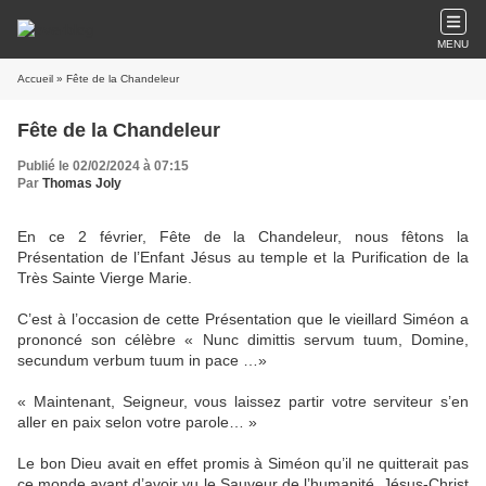
MENU
Accueil
» Fête de la Chandeleur
Fête de la Chandeleur
Publié le 02/02/2024 à 07:15
Par
Thomas Joly
En ce 2 février, Fête de la Chandeleur, nous fêtons la
Présentation de l’Enfant Jésus au temple et la Purification de la
Très Sainte Vierge Marie.
C’est à l’occasion de cette Présentation que le vieillard Siméon a
prononcé son célèbre « Nunc dimittis servum tuum, Domine,
secundum verbum tuum in pace …»
« Maintenant, Seigneur, vous laissez partir votre serviteur s’en
aller en paix selon votre parole… »
Le bon Dieu avait en effet promis à Siméon qu’il ne quitterait pas
ce monde avant d’avoir vu le Sauveur de l’humanité, Jésus-Christ