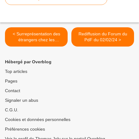
< Surreprésentation des
Rediffusion du Forum du
étrangers chez les
PdF du 02/02/24 >
délinquants : quelle surprise
!
Hébergé par Overblog
Top articles
Pages
Contact
Signaler un abus
C.G.U.
Cookies et données personnelles
Préférences cookies
Voir le profil de Thomas Joly sur le portail Overblog