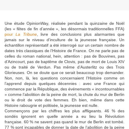
Une étude OpinionWay, réalisée pendant la quinzaine de Noël
(les « fêtes de fin d’année », les désormais traditionnelles FFA)
pour
La Tribune
, livre des conclusions plus alarmantes que
jamais sur le niveau d’inculture de la jeunesse française. Un
échantillon représentatif a été interrogé sur un certain nombre de
dates très classiques de l’Histoire de France. On ne parle pas de
celles du roman national, hein, attention : pas de Bouvines, pas
d’Azincourt, pas de baptême de Clovis, pas de mort de Louis XIV
ou de traité de Verdun. Pas même d’Austerlitz ou des Trois
Glorieuses. On se doute que ce serait beaucoup trop demander.
Non, non, là, les questions concernaient l’Histoire comme on
l’apprend depuis quelques décennies : avec une France qui
commence par la République, des événements « incontournables
» comme l’abolition de la peine de mort, la chute du mur de Berlin
ou le droit de vote des femmes. Eh bien, même dans cette
Histoire rabougrie et politisée, la jeunesse est nulle.
Commençons par les chiffres les plus affligeants. 46 % des
sondés ignorent en quelle année a eu lieu la Révolution
française. 60 % ne savent pas quand le mur de Berlin est tombé.
77 % sont incapables de donner la date de l’abolition de la peine