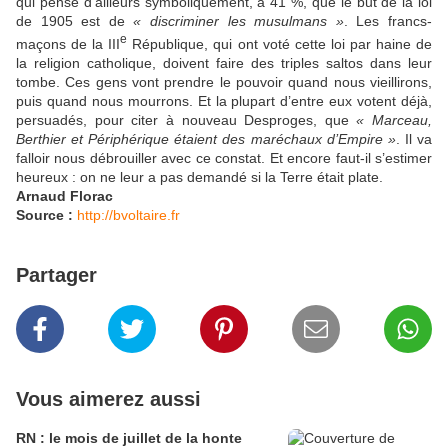
qui pense d’ailleurs symboliquement, à 41 %, que le but de la loi
de 1905 est de
« discriminer les musulmans »
. Les francs-
e
maçons de la III
République, qui ont voté cette loi par haine de
la religion catholique, doivent faire des triples saltos dans leur
tombe. Ces gens vont prendre le pouvoir quand nous vieillirons,
puis quand nous mourrons. Et la plupart d’entre eux votent déjà,
persuadés, pour citer à nouveau Desproges, que
« Marceau,
Berthier et Périphérique étaient des maréchaux d’Empire »
. Il va
falloir nous débrouiller avec ce constat. Et encore faut-il s’estimer
heureux : on ne leur a pas demandé si la Terre était plate.
Arnaud Florac
Source :
http://bvoltaire.fr
Partager
Vous aimerez aussi
RN : le mois de juillet de la honte