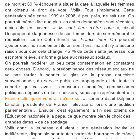
de mort et 69 % échouent à situer la date à laquelle les femmes
ont obtenu le droit de vote. Voilà. Tout simplement. Cette
génération née entre 1999 et 2008, à peu près, ne sait rien. On
pourrait même dire que plus les dates demandées sont récentes,
moins ils en savent.
« Ils sont fiers d’être cons »
, disait
Desproges de la jeunesse de son temps, lors de son mémorable
réquisitoire contre Cohn-Bendit sur
France Inter
. On pourrait
ajouter que, non seulement ils en sont fiers, mais il n’y a aucune
raison pour que cela change. 45 % de cette riante jeunesse, qui
est notre relève, s’informe grâce aux réseaux sociaux.
On pourrait modérer un peu cette consternation en constatant
deux choses. D’abord, la prédominance des réseaux sociaux ne
va pas tarder à sonner le glas de la presse gauchiste
subventionnée, du service public de propagande et de toute la
cohorte qui va avec : amuseurs stipendiés, commissaires
politiques déguisés en fact-checkers, séries qui représentent «
la
France telle qu’on voudrait qu’elle soit
», comme disait Delphine
Ernotte, présidente de France Télévisions, lors d’une audition
parlementaire… Ensuite, c’est également la fin des totems de
l’Éducation nationale à la papa, ce que montre bien le choix des «
grandes dates » de ce sondage.
Voilà donc la jeunesse qui vient : une génération inculte et
indifférente, disponible pour toutes sortes de bourrages de crâne,