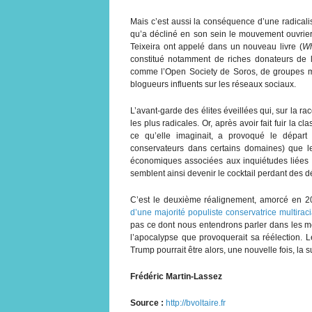
Mais c’est aussi la conséquence d’une radicalis
qu’a décliné en son sein le mouvement ouvrier,
Teixeira ont appelé dans un nouveau livre (
Wh
constitué notamment de riches donateurs de la
comme l’Open Society de Soros, de groupes m
blogueurs influents sur les réseaux sociaux.
L’avant-garde des élites éveillées qui, sur la rac
les plus radicales. Or, après avoir fait fuir la 
ce qu’elle imaginait, a provoqué le départ
conservateurs dans certains domaines) que l
économiques associées aux inquiétudes liées à 
semblent ainsi devenir le cocktail perdant des 
C’est le deuxième réalignement, amorcé en 202
d’une majorité populiste conservatrice multiraci
pas ce dont nous entendrons parler dans les mo
l’apocalypse que provoquerait sa réélection. L
Trump pourrait être alors, une nouvelle fois, la s
Frédéric Martin-Lassez
Source :
http://bvoltaire.fr