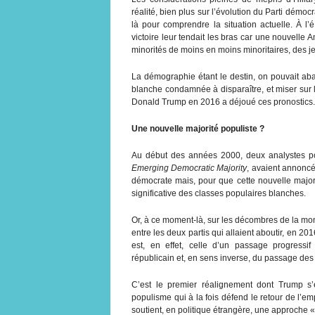
réalité, bien plus sur l’évolution du Parti démocr
là pour comprendre la situation actuelle. À l
victoire leur tendait les bras car une nouvell
minorités de moins en moins minoritaires, des j
La démographie étant le destin, on pouvait ab
blanche condamnée à disparaître, et miser sur l
Donald Trump en 2016 a déjoué ces pronostics.
Une nouvelle majorité populiste ?
Au début des années 2000, deux analystes pol
Emerging Democratic Majority
, avaient annoncé
démocrate mais, pour que cette nouvelle majorit
significative des classes populaires blanches.
Or, à ce moment-là, sur les décombres de la mond
entre les deux partis qui allaient aboutir, en 20
est, en effet, celle d’un passage progress
républicain et, en sens inverse, du passage des
C’est le premier réalignement dont Trump s’e
populisme qui à la fois défend le retour de l’em
soutient, en politique étrangère, une approche «