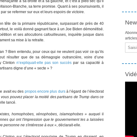
enaçante à sa droite et à sa gauche, et c’est à pied sec qu’il
Maison-Blanche, sa terre promise. Quant à ses poursuivants, il
 par se refermer sur eux et leurs espoirs de victoire.
News
 tête de la primaire républicaine, surpassant de près de 40
urtout, le voilà donné gagnant face à un Joe Biden démonétisé.
Abonne
étition et ses allocutions cafouilleuses, inquiète jusque dans
article
ment sa mise à la retraite.
Email
n an ? Bien entendu, pour ceux qui ne veulent pas voir ce qu’ils
peut résulter que de sa démagogie outrancière, voire d’une
ry Clinton
n’expliquait-elle pas son succès
par sa capacité à
rtisans digne d’une « secte » ?
Vid
le avait eu des
propos encore plus durs
à l’égard de l’électorat
, vous pouvez placer la moitié des partisans de Trump dans ce
elle lancé.
sexistes, homophobes, xénophobes, islamophobes »
auquel il
nnes qui ont l'impression que le gouvernement les a laissées
ue personne ne s'intéresse à eux »
, déclarait-elle.
y Clinton sur l’électorat populaire de Trump en disaient, en