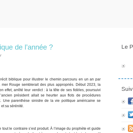
tique de l’année ?
Le P
y
n récit biblique pour illustrer le chemin parcouru en un an par
a mer Rouge semblerait des plus appropriés. Début 2023, la
Suiv
effet, arrêté leur verdict : à la tête de ses fidèles, poursuivi
’ancien président allait se heurter aux flots de procédures
t. Une parenthèse sinistre de la vie politique américaine se
 et sa sérénité.
 tout le contraire s’est produit. À l’image du prophète et guide