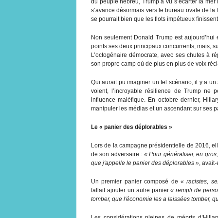
du peuple hébreu, Trump a vu s’écarter la mer m
s’avance désormais vers le bureau ovale de la 
se pourrait bien que les flots impétueux finissent
Non seulement Donald Trump est aujourd’hui en
points ses deux principaux concurrents, mais, s
L’octogénaire démocrate, avec ses chutes à rép
son propre camp où de plus en plus de voix récla
Qui aurait pu imaginer un tel scénario, il y a u
voient, l’incroyable résilience de Trump ne 
influence maléfique. En octobre dernier, Hilla
manipuler les médias et un ascendant sur ses pa
Le « panier des déplorables »
Lors de la campagne présidentielle de 2016, el
de son adversaire :
« Pour généraliser, en gros
que j'appelle le panier des déplorables »
, avait-
Un premier panier composé de
« racistes, 
fallait ajouter un autre panier
« rempli de perso
tomber, que l'économie les a laissées tomber, q
Les considérations pleines de mépris d’Hillar