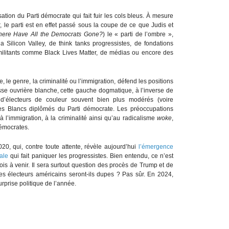
ation du Parti démocrate qui fait fuir les cols bleus. À mesure
 le parti est en effet passé sous la coupe de ce que Judis et
ere Have All the Democrats Gone?
) le « parti de l’ombre »,
 Silicon Valley, de think tanks progressistes, de fondations
ilitants comme Black Lives Matter, de médias ou encore des
e, le genre, la criminalité ou l’immigration, défend les positions
classe ouvrière blanche, cette gauche dogmatique, à l’inverse de
 d’électeurs de couleur souvent bien plus modérés (voire
es Blancs diplômés du Parti démocrate. Les préoccupations
l’immigration, à la criminalité ainsi qu’au radicalisme
woke
,
démocrates.
0, qui, contre toute attente, révèle aujourd’hui
l’émergence
ale
qui fait paniquer les progressistes. Bien entendu, ce n’est
is à venir. Il sera surtout question des procès de Trump et de
es électeurs américains seront-ils dupes ? Pas sûr. En 2024,
urprise politique de l’année.