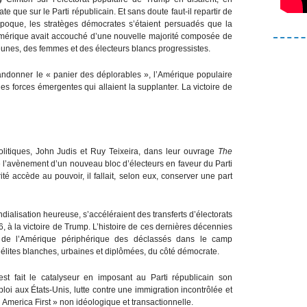
ate que sur le Parti républicain. Et sans doute faut-il repartir de
’époque, les stratèges démocrates s’étaient persuadés que la
e Amérique avait accouché d’une nouvelle majorité composée de
eunes, des femmes et des électeurs blancs progressistes.
andonner le « panier des déplorables », l’Amérique populaire
es forces émergentes qui allaient la supplanter. La victoire de
itiques, John Judis et Ruy Teixeira, dans leur ouvrage
The
 l’avènement d’un nouveau bloc d’électeurs en faveur du Parti
é accède au pouvoir, il fallait, selon eux, conserver une part
ialisation heureuse, s’accéléraient des transferts d’électorats
16, à la victoire de Trump. L’histoire de ces dernières décennies
if de l’Amérique périphérique des déclassés dans le camp
 élites blanches, urbaines et diplômées, du côté démocrate.
st fait le catalyseur en imposant au Parti républicain son
ploi aux États-Unis, lutte contre une immigration incontrôlée et
 America First » non idéologique et transactionnelle.