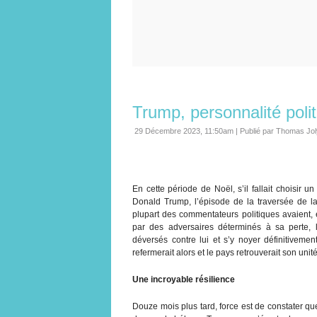
Trump, personnalité poli
29 Décembre 2023, 11:50am
|
Publié par Thomas Jol
En cette période de Noël, s’il fallait choisir u
Donald Trump, l’épisode de la traversée de l
plupart des commentateurs politiques avaient, en 
par des adversaires déterminés à sa perte, l
déversés contre lui et s’y noyer définitivemen
refermerait alors et le pays retrouverait son unité
Une incroyable résilience
Douze mois plus tard, force est de constater que