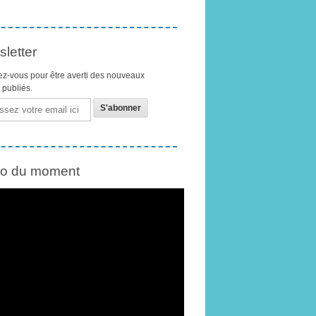
letter
z-vous pour être averti des nouveaux
s publiés.
éo du moment