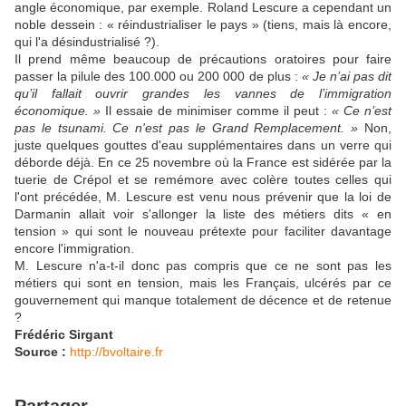
angle économique, par exemple. Roland Lescure a cependant un
noble dessein : « réindustrialiser le pays » (tiens, mais là encore,
qui l'a désindustrialisé ?).
Il prend même beaucoup de précautions oratoires pour faire
passer la pilule des 100.000 ou 200 000 de plus :
« Je n’ai pas dit
qu’il fallait ouvrir grandes les vannes de l’immigration
économique. »
Il essaie de minimiser comme il peut :
« Ce n’est
pas le tsunami. Ce n'est pas le Grand Remplacement. »
Non,
juste quelques gouttes d'eau supplémentaires dans un verre qui
déborde déjà. En ce 25 novembre où la France est sidérée par la
tuerie de Crépol et se remémore avec colère toutes celles qui
l'ont précédée, M. Lescure est venu nous prévenir que la loi de
Darmanin allait voir s'allonger la liste des métiers dits « en
tension » qui sont le nouveau prétexte pour faciliter davantage
encore l'immigration.
M. Lescure n'a-t-il donc pas compris que ce ne sont pas les
métiers qui sont en tension, mais les Français, ulcérés par ce
gouvernement qui manque totalement de décence et de retenue
?
Frédéric Sirgant
Source :
http://bvoltaire.fr