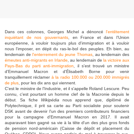
Dans ces colonnes, Georges Michel a dénoncé
l'entêtement
inquiétant de nos gouvernants
, en France et dans l'Union
européenne, à vouloir toujours plus d'immigration et à vouloir
nous l'imposer, en dépit du ras-le-bol des peuples. Eh bien, au
lendemain de
l'enterrement du jeune Thomas
, au lendemain des
émeutes anti-migrants en Irlande
, au lendemain de
la victoire aux
Pays-Bas du parti anti-immigration
, il s'est trouvé un ministre
d'Emmanuel Macron et d'Élisabeth Borne pour venir
tranquillement réclamer
à la radio 100.000 ou 200.000 immigrés
de plus
, pour les dix ans qui viennent.
C'est le ministre de l'Industrie, et il s'appelle Roland Lescure. Peu
connu, c'est pourtant un homme clef de la Macronie depuis le
début. Sa fiche
Wikipédia
nous apprend que, diplômé de
Polytechnique, il prit sa carte au Parti socialiste pour soutenir
DSK avant de devenir l'un des premiers contributeurs financiers
pour la campagne d'Emmanuel Macron en 2017. Il avait
auparavant bien gagné sa vie à la tête d'un des plus gros fonds
de pension nord-américain (Caisse de dépôt et placement du