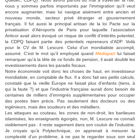
Québec, CDPQ). Nous avons parfois du mal à traverser la rue,
nous y sommes parfois importunés par l'immigration qu'il veut
encore augmenter, mais lui navigue aisément entre ancien et
nouveau monde, secteur privé étranger et gouvernement
français. Il fut aussi le principal artisan de la loi Pacte sur la
privatisation d'Aéroports de Paris pour laquelle l'association
Anticor avait alors évoqué un risque de conflit d'intérêts potentiel,
la CDPQ faisant partie des potentiels repreneurs d'ADP. Voilà
pour le CV de M. Lescure. Celui d'un mondialiste accompli,
assumé. C'est le mot qu'il employait quand
Mediapart
lui faisait
remarquer qu'à la tête de ce fonds de pension, il avait doublé les
investissements dans les paradis fiscaux.
Notre économiste voit donc les choses de haut, en investisseur
mondialiste, en comptable de flux. Il a donc fait ses petits calculs,
constaté que la vieille Europe ne faisait plus d'enfants (tiens, à
qui la faute ?) et que l'industrie française aurait donc besoin de
centaines de milliers d'immigrés supplémentaires pour occuper
des postes bien précis. Pas seulement des docteurs ou des
ingénieurs, mais des soudeurs et des métalliers.
Les attaques au couteau, les zones de non-droit, les banlieues
islamisées, les enseignants égorgés, non, M. Lescure ne connaît
visiblement pas : il reste sagement dans son couloir de l'industrie.
Je croyais qu'à Polytechnique, on apprenait à mesurer la
complexité d'un problème, à ne pas le regarder sous son seul