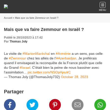
MENU
Accueil
» Mais que va faire Zemmour en Israël ?
Mais que va faire Zemmour en Israël ?
Publié le 28/10/2023 à 17:42
Par
Thomas Joly
La visite de
#MarionMaréchal
en
#Arménie
a un sens, pas celle
de
#Zemmour
chez les alliés de l'
#Azerbaidjan
. Je préférais
quand il envisageait la reconquête de la France plutôt que celle
du Grand
#Israel
. C'était bien la peine de nous bassiner avec
l'assimilation...
pic.twitter.com/NSOpAjxukC
— Thomas Joly (@ThomasJoly732)
October 28, 2023
Partager