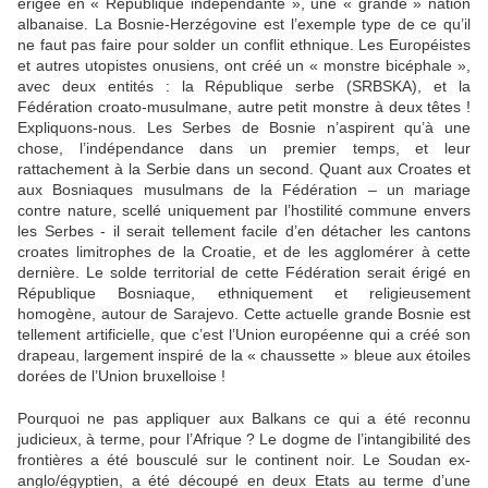
érigée en « République indépendante », une « grande » nation
albanaise. La Bosnie-Herzégovine est l’exemple type de ce qu’il
ne faut pas faire pour solder un conflit ethnique. Les Européistes
et autres utopistes onusiens, ont créé un « monstre bicéphale »,
avec deux entités : la République serbe (SRBSKA), et la
Fédération croato-musulmane, autre petit monstre à deux têtes !
Expliquons-nous. Les Serbes de Bosnie n’aspirent qu’à une
chose, l’indépendance dans un premier temps, et leur
rattachement à la Serbie dans un second. Quant aux Croates et
aux Bosniaques musulmans de la Fédération – un mariage
contre nature, scellé uniquement par l’hostilité commune envers
les Serbes - il serait tellement facile d’en détacher les cantons
croates limitrophes de la Croatie, et de les agglomérer à cette
dernière. Le solde territorial de cette Fédération serait érigé en
République Bosniaque, ethniquement et religieusement
homogène, autour de Sarajevo. Cette actuelle grande Bosnie est
tellement artificielle, que c’est l’Union européenne qui a créé son
drapeau, largement inspiré de la « chaussette » bleue aux étoiles
dorées de l’Union bruxelloise !
Pourquoi ne pas appliquer aux Balkans ce qui a été reconnu
judicieux, à terme, pour l’Afrique ? Le dogme de l’intangibilité des
frontières a été bousculé sur le continent noir. Le Soudan ex-
anglo/égyptien, a été découpé en deux Etats au terme d’une