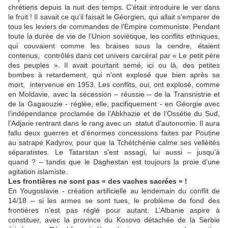
chrétiens depuis la nuit des temps. C’était introduire le ver dans
le fruit ! Il savait ce qu’il faisait le Géorgien, qui allait s’emparer de
tous les leviers de commandes de l’Empire communiste. Pendant
toute la durée de vie de l’Union soviétique, les conflits ethniques,
qui couvaient comme les braises sous la cendre, étaient
contenus, contrôlés dans cet univers carcéral par « Le petit père
des peuples ». Il avait pourtant semé, ici ou là, des petites
bombes à retardement, qui n’ont explosé que bien après sa
mort, intervenue en 1953. Les conflits, oui, ont explosé, comme
en Moldavie, avec la sécession – réussie – de la Transnistrie et
de la Gagaouzie - réglée, elle, pacifiquement - en Géorgie avec
l’indépendance proclamée de l’Abkhazie et de l’Ossétie du Sud,
l’Adjarie rentrant dans le rang avec un statut d’autonomie. Il aura
fallu deux guerres et d’énormes concessions faites par Poutine
au satrape Kadyrov, pour que la Tchétchénie calme ses velléités
séparatistes. Le Tatarstan s’est assagi, lui aussi – jusqu’à
quand ? – tandis que le Daghestan est toujours la proie d’une
agitation islamiste.
Les frontières ne sont pas « des vaches sacrées » !
En Yougoslavie - création artificielle au lendemain du conflit de
14/18 – si les armes se sont tues, le problème de fond des
frontières n’est pas réglé pour autant. L’Albanie aspire à
constituer, avec la province du Kosovo détachée de la Serbie