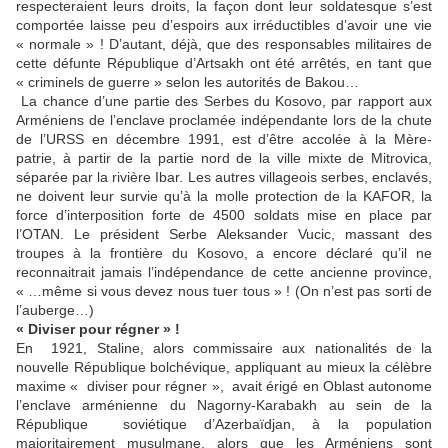
respecteraient leurs droits, la façon dont leur soldatesque s’est
comportée laisse peu d’espoirs aux irréductibles d’avoir une vie
« normale » ! D’autant, déjà, que des responsables militaires de
cette défunte République d’Artsakh ont été arrêtés, en tant que
« criminels de guerre » selon les autorités de Bakou…
La chance d’une partie des Serbes du Kosovo, par rapport aux
Arméniens de l’enclave proclamée indépendante lors de la chute
de l’URSS en décembre 1991, est d’être accolée à la Mère-
patrie, à partir de la partie nord de la ville mixte de Mitrovica,
séparée par la rivière Ibar. Les autres villageois serbes, enclavés,
ne doivent leur survie qu’à la molle protection de la KAFOR, la
force d’interposition forte de 4500 soldats mise en place par
l’OTAN. Le président Serbe Aleksander Vucic, massant des
troupes à la frontière du Kosovo, a encore déclaré qu’il ne
reconnaitrait jamais l’indépendance de cette ancienne province,
« …même si vous devez nous tuer tous » ! (On n’est pas sorti de
l’auberge…)
« Diviser pour régner » !
En 1921, Staline, alors commissaire aux nationalités de la
nouvelle République bolchévique, appliquant au mieux la célèbre
maxime « diviser pour régner », avait érigé en Oblast autonome
l’enclave arménienne du Nagorny-Karabakh au sein de la
République soviétique d’Azerbaïdjan, à la population
majoritairement musulmane, alors que les Arméniens sont