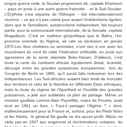
longue guerre civile, le Soudan proprement dit, capitale Khartoum
– pays en proie à une autre guerre fratricide - et le Sud-Soudan.
L’Erythrée s’est séparée de l’Ethiopie – fait internationalement
reconnu – ce qui n’a pas calmé pour autant l’irrédentisme tigréen,
alors que le Somaliland, autoproclamé indépendant, fait toujours
partie, pour la communauté internationale, de la Somalie, capitale
Mogadiscio…C’est un malheur géopolitique que le Biafra, l’ex-
province orientale du Nigéria, ait raté sa sécession en janvier
1970.Les Ibos chrétiens ou animistes, n’ont rien à voir avec les
musulmans du nord de cette Fédération artificielle, en proie aux
agressions de la secte islamiste Boko-Haram. D’ailleurs, c’est
toute la carte du continent africain injustement divisé, écartelé,
découpé entre les grandes puissances européennes lors du
Congrès de Berlin en 1885, qu’il aurait fallu redessiner lors des
indépendances. Les Sud-africains avaient bien tenté de morceler
leur territoire et celui de la Namibie en différents Etats ethniques,
mais la chute du régime de l’Apartheid et l’hostilité des grandes
puissances, a jeté aux oubliettes ce plan de partage. Même un
ministre gaulliste comme Alain Peyrefitte, maire de Provins, avait
écrit en 1961 un livre, « Faut-il partager l’Algérie ? » dont,
malheureusement pour la France et, surtout, pour les Pieds Noirs
et les Harkis, le général De gaulle ne tira aucun profit. Albion ne
céda pas en 1947 aux exigences et récriminations unitaires du