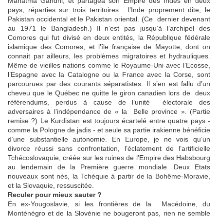
Mahatma Gandhi, et partagea son Empire des Indes en deux
pays, réparties sur trois territoires : l’Inde proprement dite, le
Pakistan occidental et le Pakistan oriental. (Ce dernier devenant
au 1971 le Bangladesh.) Il n’est pas jusqu’à l’archipel des
Comores qui fut divisé en deux entités, la République fédérale
islamique des Comores, et l’île française de Mayotte, dont on
connait par ailleurs, les problèmes migratoires et hydrauliques.
Même de vieilles nations comme le Royaume-Uni avec l’Ecosse,
l’Espagne avec la Catalogne ou la France avec la Corse, sont
parcourues par des courants séparatistes. Il s’en est fallu d’un
cheveu que le Québec ne quitte le giron canadien lors de deux
référendums, perdus à cause de l’unité électorale des
adversaires à l’indépendance de « la Belle province ». (Partie
remise ?) Le Kurdistan est toujours écartelé entre quatre pays -
comme la Pologne de jadis - et seule sa partie irakienne bénéficie
d’une substantielle autonomie. En Europe, je ne vois qu’un
divorce réussi sans confrontation, l’éclatement de l’artificielle
Tchécoslovaquie, créée sur les ruines de l’Empire des Habsbourg
au lendemain de la Première guerre mondiale. Deux Etats
nouveaux sont nés, la Tchéquie à partir de la Bohême-Moravie,
et la Slovaquie, ressuscitée.
Reculer pour mieux sauter ?
En ex-Yougoslavie, si les frontières de la Macédoine, du
Monténégro et de la Slovénie ne bougeront pas, rien ne semble