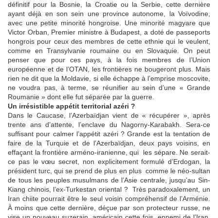
définitif pour la Bosnie, la Croatie ou la Serbie, cette dernière
ayant déjà en son sein une province autonome, la Voïvodine,
avec une petite minorité hongroise. Une minorité magyare que
Victor Orban, Premier ministre à Budapest, a doté de passeports
hongrois pour ceux des membres de cette ethnie qui le veulent,
comme en Transylvanie roumaine ou en Slovaquie. On peut
penser que pour ces pays, à la fois membres de l’Union
européenne et de l’OTAN, les frontières ne bougeront plus. Mais
rien ne dit que la Moldavie, si elle échappe à l’emprise moscovite,
ne voudra pas, à terme, se réunifier au sein d’une « Grande
Roumanie » dont elle fut séparée par la guerre.
Un irrésistible appétit territorial azéri ?
Dans le Caucase, l’Azerbaïdjan vient de « récupérer », après
trente ans d’attente, l’enclave du Nagorny-Karabakh. Sera-ce
suffisant pour calmer l’appétit azéri ? Grande est la tentation de
faire de la Turquie et de l’Azerbaïdjan, deux pays voisins, en
effaçant la frontière arméno-iranienne, qui les sépare. Ne serait-
ce pas le vœu secret, non explicitement formulé d’Erdogan, la
président turc, qui se prend de plus en plus comme le néo-sultan
de tous les peuples musulmans de l’Asie centrale, jusqu’au Sin-
Kiang chinois, l’ex-Turkestan oriental ? Très paradoxalement, un
Iran chiite pourrait être le seul voisin compréhensif de l’Arménie.
À moins que cette dernière, déçue par son protecteur russe, ne
vise un nouveau suzerain, américain cette fois, ennemi de l’Iran,