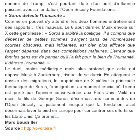
ennemi de Trump, s’est pourtant doté d’un outil d’influence
puissant avec sa fondation, l’Open Society Foundations.
« Soros déteste l'humanité »
Comme on pouvait s’y attendre, les deux hommes entretiennent
des rapports… très mauvais. Le 6 août dernier, Musk envoie sur
X cette gentillesse :
« Soros a arbitré la politique. Il a compris que
dépenser de petites sommes d’argent dans de nombreuses
courses obscures, mais influentes, est bien plus efficace que
l’argent dépensé dans des compétitions majeures. L’erreur que
font les gens est de penser qu’il l’a fait pour le bien de l’humanité.
Il déteste l'humanité. »
Le duel, moins médiatique mais plus profond que celui qui
oppose Musk à Zuckerberg, risque de se durcir. En attaquant le
dossier des migrations, le propriétaire de X piétine la principale
thématique de Soros, l'immigration, au moment crucial où Trump
est porté par l’opinion conservatrice aux États-Unis. Voilà un
mois, le fils de George Soros, désormais aux commandes de
l’Open Society, a justement indiqué que la fondation allait
désormais lever le pied en Europe pour concentrer ses efforts sur
les États-Unis. Ça promet...
Marc Baudriller
Source :
http://bvoltaire.fr