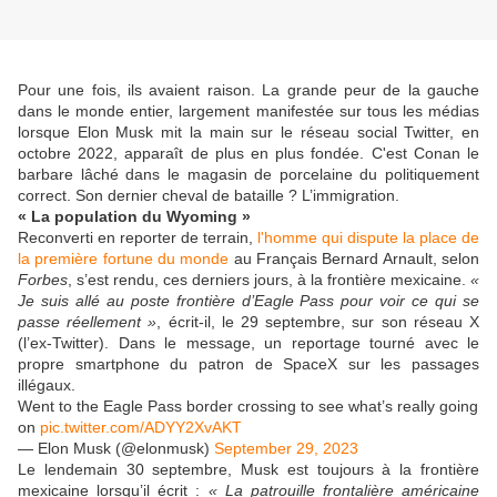
Pour une fois, ils avaient raison. La grande peur de la gauche
dans le monde entier, largement manifestée sur tous les médias
lorsque Elon Musk mit la main sur le réseau social Twitter, en
octobre 2022, apparaît de plus en plus fondée. C'est Conan le
barbare lâché dans le magasin de porcelaine du politiquement
correct. Son dernier cheval de bataille ? L’immigration.
« La population du Wyoming »
Reconverti en reporter de terrain,
l'homme qui dispute la place de
la première fortune du monde
au Français Bernard Arnault, selon
Forbes
, s’est rendu, ces derniers jours, à la frontière mexicaine.
«
Je suis allé au poste frontière d’Eagle Pass pour voir ce qui se
passe réellement »
, écrit-il, le 29 septembre, sur son réseau X
(l’ex-Twitter). Dans le message, un reportage tourné avec le
propre smartphone du patron de SpaceX sur les passages
illégaux.
Went to the Eagle Pass border crossing to see what’s really going
on
pic.twitter.com/ADYY2XvAKT
— Elon Musk (@elonmusk)
September 29, 2023
Le lendemain 30 septembre, Musk est toujours à la frontière
mexicaine lorsqu’il écrit :
« La patrouille frontalière américaine