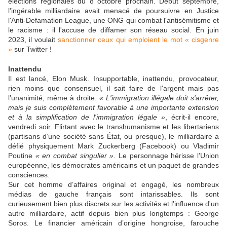
élections régionales du 8 octobre prochain. Début septembre,
l'ingérable milliardaire avait menacé de poursuivre en Justice
l'Anti-Defamation League, une ONG qui combat l'antisémitisme et
le racisme : il l'accuse de diffamer son réseau social. En juin
2023, il voulait
sanctionner ceux qui emploient le mot « cisgenre
»
sur Twitter !
Inattendu
Il est lancé, Elon Musk. Insupportable, inattendu, provocateur,
rien moins que consensuel, il sait faire de l'argent mais pas
l’unanimité, même à droite.
« L'immigration illégale doit s'arrêter,
mais je suis complètement favorable à une importante extension
et à la simplification de l'immigration légale »
, écrit-il encore,
vendredi soir. Flirtant avec le transhumanisme et les libertariens
(partisans d’une société sans État, ou presque), le milliardaire a
défié physiquement Mark Zuckerberg (Facebook) ou Vladimir
Poutine
« en combat singulier »
. Le personnage hérisse l’Union
européenne, les démocrates américains et un paquet de grandes
consciences.
Sur cet homme d’affaires original et engagé, les nombreux
médias de gauche français sont intarissables. Ils sont
curieusement bien plus discrets sur les activités et l'influence d'un
autre milliardaire, actif depuis bien plus longtemps : George
Soros. Le financier américain d’origine hongroise, farouche