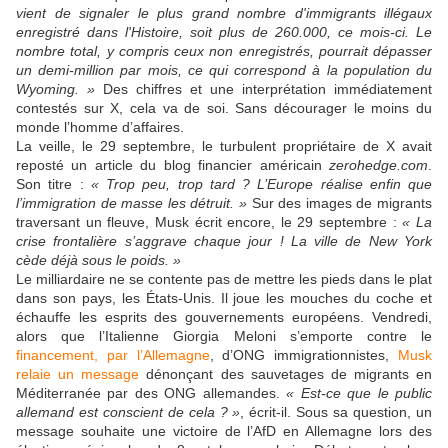
vient de signaler le plus grand nombre d'immigrants illégaux
enregistré dans l'Histoire, soit plus de 260.000, ce mois-ci. Le
nombre total, y compris ceux non enregistrés, pourrait dépasser
un demi-million par mois, ce qui correspond à la population du
Wyoming. »
Des chiffres et une interprétation immédiatement
contestés sur X, cela va de soi. Sans décourager le moins du
monde l’homme d’affaires.
La veille, le 29 septembre, le turbulent propriétaire de X avait
reposté un article du blog financier américain
zerohedge.com
.
Son titre :
« Trop peu, trop tard ? L’Europe réalise enfin que
l’immigration de masse les détruit. »
Sur des images de migrants
traversant un fleuve, Musk écrit encore, le 29 septembre :
« La
crise frontalière s’aggrave chaque jour ! La ville de New York
cède déjà sous le poids. »
Le milliardaire ne se contente pas de mettre les pieds dans le plat
dans son pays, les États-Unis. Il joue les mouches du coche et
échauffe les esprits des gouvernements européens. Vendredi,
alors que l’Italienne Giorgia Meloni s’emporte contre le
financement, par l’Allemagne
, d’ONG immigrationnistes,
Musk
relaie un message
dénonçant des sauvetages de migrants en
Méditerranée par des ONG allemandes.
« Est-ce que le public
allemand est conscient de cela ? »
, écrit-il. Sous sa question, un
message souhaite une victoire de l’AfD en Allemagne lors des