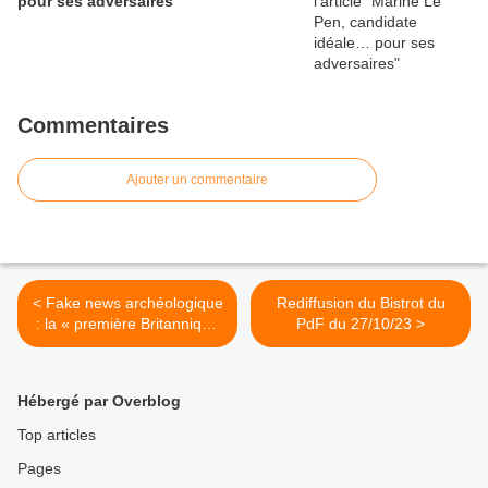
pour ses adversaires
Commentaires
Ajouter un commentaire
< Fake news archéologique
Rediffusion du Bistrot du
: la « première Britannique
PdF du 27/10/23 >
noire » venait de… Chypre
Hébergé par Overblog
Top articles
Pages