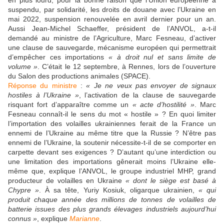
en plus lourd, pour la bonne raison que l’Union européenne a
suspendu, par solidarité, les droits de douane avec l’Ukraine en
mai 2022, suspension renouvelée en avril dernier pour un an.
Aussi Jean-Michel Schaeffer, président de l’ANVOL, a-t-il
demandé au ministre de l’Agriculture, Marc Fesneau, d’activer
une clause de sauvegarde, mécanisme européen qui permettrait
d’empêcher ces importations
« à droit nul et sans limite de
volume »
. C’était le 12 septembre, à Rennes, lors de l’ouverture
du Salon des productions animales (SPACE).
Réponse du ministre
:
« Je ne veux pas envoyer de signaux
hostiles à l’Ukraine »
, l’activation de la clause de sauvegarde
risquant fort d’apparaître comme un
« acte d’hostilité »
. Marc
Fesneau connaît-il le sens du mot « hostile » ? En quoi limiter
l’importation des volailles ukrainiennes ferait de la France un
ennemi de l’Ukraine au même titre que la Russie ? N’être pas
ennemi de l’Ukraine, la soutenir nécessite-t-il de se comporter en
carpette devant ses exigences ? D’autant qu’une interdiction ou
une limitation des importations gênerait moins l’Ukraine elle-
même que, explique l’ANVOL, le groupe industriel MHP, grand
producteur de volailles en Ukraine
« dont le siège est basé à
Chypre »
. À sa tête, Yuriy Kosiuk, oligarque ukrainien,
« qui
produit chaque année des millions de tonnes de volailles de
batterie issues des plus grands élevages industriels aujourd’hui
connus »
, explique
Marianne
.