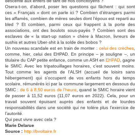
descente aux enfers de tant de nos concitoyens ?
Osera-t-on, d’abord, poser les questions qui fâchent : qui sont
ces « Français » dont on parle ici ? Combien d’étrangers parmi
les affamés, combien de mères seules dont l’époux est reparti au
bled ? Et combien, parmi ceux qui frappent à la porte des
associations, ont des boulots sous-payés ? Combien sont des
esclaves de « la start-up nation » chère à Macron, livreurs de
sushis et autres Uber-shit à la solde des bobos ?
Un nouveau scandale est en train de monter :
celui des crèches
,
comme, hier, celui des EHPAD. En principe – je souligne –, un
titulaire du CAP petite enfance, comme un ASH en
EHPAD
, gagne
le SMIC. Avec les tripatouillages horaires, c’est souvent moins.
Tout comme les agents de l’ALSH (accueil de loisirs sans
hébergement) qui s’occupent de vos enfants hors du temps
scolaire, rémunérés ici par la commune largement en dessous du
SMIC :
de 6 à 8,50 euros de l’heure
, quand le SMIC horaire vient
de passer à 11,52 euros (11,07 euros en 2022). Cela, pour un
travail souvent épuisant auprès des enfants et de lourdes
responsabilités dans une société qui ne tolère plus l’exercice de
l’autorité.
Qui peut vivre avec cela ?
Marie Delarue
Source :
http://bvoltaire.fr