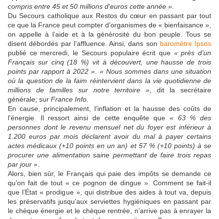
compris entre 45 et 50 millions d'euros cette année »
.
Du Secours catholique aux Restos du cœur en passant par tout
ce que la France peut compter d’organismes de « bienfaisance »,
on appelle à l’aide et à la générosité du bon peuple. Tous se
disent débordés par l’affluence. Ainsi, dans son
baromètre Ipsos
publié ce mercredi, le Secours populaire écrit que
« près d’un
Français sur cinq (18 %) vit à découvert, une hausse de trois
points par rapport à 2022 »
.
« Nous sommes dans une situation
où la question de la faim réintervient dans la vie quotidienne de
millions de familles sur notre territoire »
, dit la secrétaire
générale, sur
France Info
.
En cause, principalement, l’inflation et la hausse des coûts de
l’énergie. Il ressort ainsi de cette enquête que
« 63 % des
personnes dont le revenu mensuel net du foyer est inférieur à
1.200 euros par mois déclarent avoir du mal à payer certains
actes médicaux (+10 points en un an) et 57 % (+10 points) à se
procurer une alimentation saine permettant de faire trois repas
par jour »
.
Alors, bien sûr, le Français qui paie des impôts se demande ce
qu’on fait de tout « ce pognon de dingue ». Comment se fait-il
que l’État « prodigue », qui distribue des aides à tout va, depuis
les préservatifs jusqu’aux serviettes hygiéniques en passant par
le chèque énergie et le chèque rentrée, n’arrive pas à enrayer la