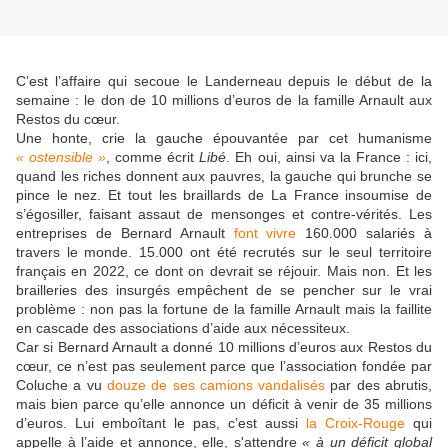
C’est l’affaire qui secoue le Landerneau depuis le début de la
semaine : le don de 10 millions d’euros de la famille Arnault aux
Restos du cœur.
Une honte, crie la gauche épouvantée par cet humanisme
« ostensible »
, comme écrit
Libé
. Eh oui, ainsi va la France : ici,
quand les riches donnent aux pauvres, la gauche qui brunche se
pince le nez. Et tout les braillards de La France insoumise de
s’égosiller, faisant assaut de mensonges et contre-vérités. Les
entreprises de Bernard Arnault
font vivre
160.000 salariés à
travers le monde. 15.000 ont été recrutés sur le seul territoire
français en 2022, ce dont on devrait se réjouir. Mais non. Et les
brailleries des insurgés empêchent de se pencher sur le vrai
problème : non pas la fortune de la famille Arnault mais la faillite
en cascade des associations d’aide aux nécessiteux.
Car si Bernard Arnault a donné 10 millions d’euros aux Restos du
cœur, ce n’est pas seulement parce que l’association fondée par
Coluche a vu
douze de ses camions vandalisés
par des abrutis,
mais bien parce qu’elle annonce un déficit à venir de 35 millions
d’euros. Lui emboîtant le pas, c’est aussi
la Croix-Rouge
qui
appelle à l’aide et annonce, elle, s'attendre
« à un déficit global