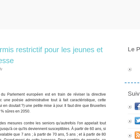
is restrictif pour les jeunes et
Le P
tesse
ly
Suiv
du Parlement européen est en train de réviser la directive
ne poésie administrative tout à fait caractéristique, cette
en doutait ?) une petite mise à jour. Il faut dire que Bruxelles
0 % sûres en 2050.
 des mesures contre les seniors qu'autrefois l'on appelait tout
usqu'à ce qu'ils deviennent susceptibles. À partir de 60 ans, si
valable que 7 ans ; à partir de 70 ans, 5 ans ; et à partir de 80
es. Grand merci de cette largesse. Pour comble de progrès, ce