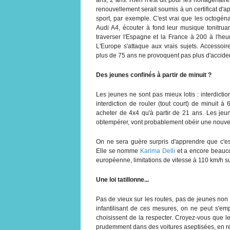
renouvellement serait soumis à un certificat d
sport, par exemple. C'est vrai que les octogéna
Audi A4, écouter à fond leur musique tonitrua
traverser l'Espagne et la France à 200 à l'he
L'Europe s'attaque aux vrais sujets. Accessoi
plus de 75 ans ne provoquent pas plus d'acciden
Des jeunes confinés à partir de minuit ?
Les jeunes ne sont pas mieux lotis : interdicti
interdiction de rouler (tout court) de minuit à
acheter de 4x4 qu'à partir de 21 ans. Les jeu
obtempérer, vont probablement obéir une nouvelle
On ne sera guère surpris d'apprendre que c'e
Elle se nomme
Karima Delli
et a encore beauco
européenne, limitations de vitesse à 110 km/h s
Une loi tatillonne...
Pas de vieux sur les routes, pas de jeunes non p
infantilisant de ces mesures, on ne peut s'em
choisissent de la respecter. Croyez-vous que les
prudemment dans des voitures aseptisées, en rest