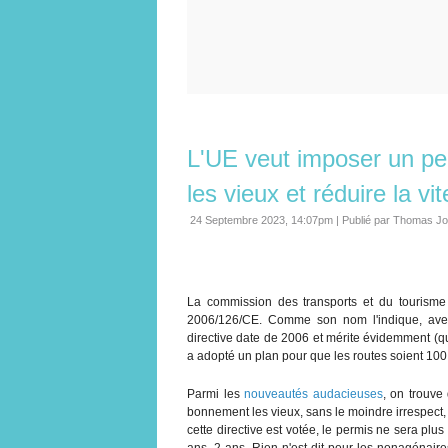
L'UE veut imposer un perm
les vieux et réduire la vi
24 Septembre 2023, 14:07pm
|
Publié par Thomas Jo
La commission des transports et du tourisme 
2006/126/CE. Comme son nom l'indique, avec u
directive date de 2006 et mérite évidemment (qui 
a adopté un plan pour que les routes soient 10
Parmi les
nouveautés audacieuses
, on trouve
bonnement les vieux, sans le moindre irrespect, j
cette directive est votée, le permis ne sera plus 
ans, 2 ans. Rien n'est dit pour les nonagénair