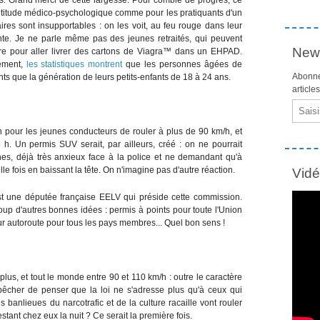
'aptitude médico-psychologique comme pour les pratiquants d'un
ires sont insupportables : on les voit, au feu rouge dans leur
nte. Je ne parle même pas des jeunes retraités, qui peuvent
News
ure pour aller livrer des cartons de Viagra™ dans un EHPAD.
rement,
les statistiques montrent
que les personnes âgées de
Abonne
ts que la génération de leurs petits-enfants de 18 à 24 ans.
article
Email
on pour les jeunes conducteurs de rouler à plus de 90 km/h, et
 6 h. Un permis SUV serait, par ailleurs, créé : on ne pourrait
nes, déjà très anxieux face à la police et ne demandant qu'à
 fois en baissant la tête. On n'imagine pas d'autre réaction.
Vid
st une députée française EELV qui préside cette commission.
up d'autres bonnes idées : permis à points pour toute l'Union
ur autoroute pour tous les pays membres... Quel bon sens !
lus, et tout le monde entre 90 et 110 km/h : outre le caractère
pêcher de penser que la loi ne s'adresse plus qu'à ceux qui
 banlieues du narcotrafic et de la culture racaille vont rouler
ant chez eux la nuit ? Ce serait la première fois.