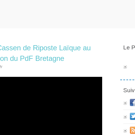
 Cassen de Riposte Laïque au
Le P
hon du PdF Bretagne
ly
Suiv